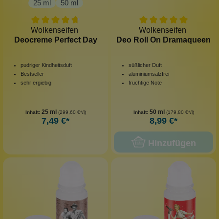
25 ml
50 ml
Wolkenseifen
Wolkenseifen
Deocreme Perfect Day
Deo Roll On Dramaqueen
pudriger Kindheitsduft
süßlicher Duft
Bestseller
aluminiumsalzfrei
sehr ergiebig
fruchtige Note
25 ml
50 ml
Inhalt:
(299,60 €*/l)
Inhalt:
(179,80 €*/l)
7,49 €*
8,99 €*
Hinzufügen