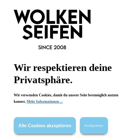
Wolkenseifen
Wolkenseifen
Deocremeprobe
Deocremeprobe
Flieder
Flieder
Reisegröße
Reisegröße
Wir respektieren deine
10-14 Tage Schutz
10-14 Tage Schutz
Minitiegel
Minitiegel
Privatsphäre.
3 ml
3 ml
Inhalt:
Inhalt:
2,00 €*
2,00 €*
Wir verwenden Cookies, damit du unsere Seite bestmöglich nutzen
kannst.
Mehr Informationen ...
Hinzufügen
Hinzufügen
Alle Cookies akzeptieren
Konfigurieren