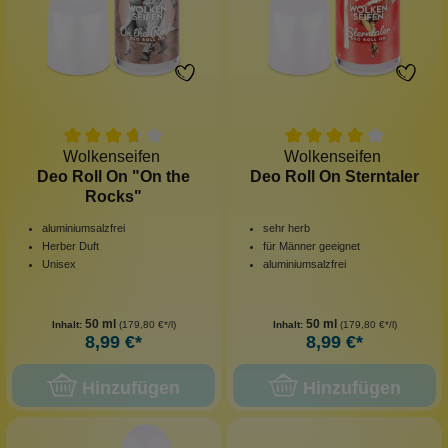
Wolkenseifen
Wolkenseifen
Deo Roll On "On the
Deo Roll On Sterntaler
Rocks"
aluminiumsalzfrei
sehr herb
Herber Duft
für Männer geeignet
Unisex
aluminiumsalzfrei
50 ml
50 ml
Inhalt:
(179,80 €*/l)
Inhalt:
(179,80 €*/l)
8,99 €*
8,99 €*
Hinzufügen
Hinzufügen