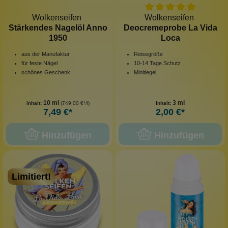
Wolkenseifen
Wolkenseifen
Stärkendes Nagelöl Anno
Deocremeprobe La Vida
1950
Loca
aus der Manufaktur
Reisegröße
für feste Nägel
10-14 Tage Schutz
schönes Geschenk
Minitiegel
10 ml
3 ml
Inhalt:
(749,00 €*/l)
Inhalt:
7,49 €*
2,00 €*
Hinzufügen
Hinzufügen
Limitiert!