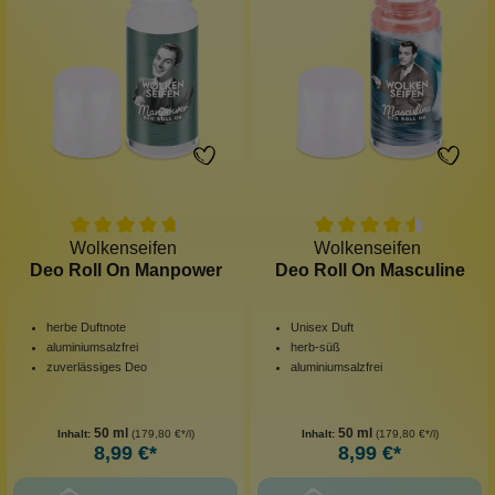
Wolkenseifen
Wolkenseifen
Deo Roll On Manpower
Deo Roll On Masculine
herbe Duftnote
Unisex Duft
aluminiumsalzfrei
herb-süß
zuverlässiges Deo
aluminiumsalzfrei
50 ml
50 ml
Inhalt:
(179,80 €*/l)
Inhalt:
(179,80 €*/l)
8,99 €*
8,99 €*