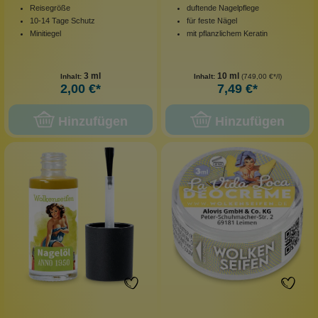
Reisegröße
duftende Nagelpflege
10-14 Tage Schutz
für feste Nägel
Minitiegel
mit pflanzlichem Keratin
3 ml
10 ml
Inhalt:
Inhalt:
(749,00 €*/l)
2,00 €*
7,49 €*
Hinzufügen
Hinzufügen