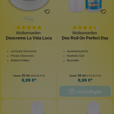
Pinup
Wolkenseifen
Wolkenseifen
Deocreme La Vida Loca
Deo Roll On Perfect Day
verrückte Deocreme
aluminiumsalzfrei
Private Obsession
Kindheits-Duft
limitierte Edition
Bestseller
25 ml
50 ml
Inhalt:
(359,60 €*/l)
Inhalt:
(179,80 €*/l)
8,99 €*
8,99 €*
Hinzufügen