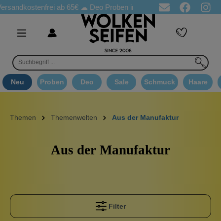
ostenfrei ab 65€
☁ Deo Proben in jeder Bestellung
☁ Goodie A
Neu
Proben
Deo
Sale
Schmuck
Haare
Themen
Themenwelten
Aus der Manufaktur
Aus der Manufaktur
Filter