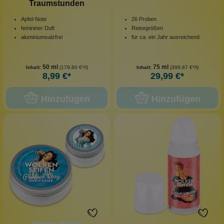
Traumstunden
Apfel-Note
26 Proben
femininer Duft
Reisegrößen
aluminiumsalzfrei
für ca. ein Jahr ausreichend
50 ml
75 ml
Inhalt:
(179,80 €*/l)
Inhalt:
(399,87 €*/l)
8,99 €*
29,99 €*
Hinzufügen
Hinzufügen