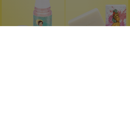
Wolkenseifen
Wolkenseifen
Deo Roll On Coquette
Wolkenseife
Luxusweibchenseifchen
aluminiumsalzfrei
dezenter Duft
Kokosduft
luxuriöser Schaum
zuverlässiger Schutz
für den ganzen Körper
50 ml
100 g
Inhalt:
(179,80 €*/l)
Inhalt:
(49,90 €*/kg)
8,99 €*
Ab
4,99 €*