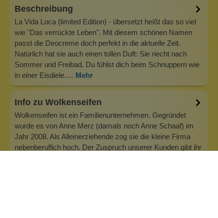
Beschreibung
La Vida Loca (limited Edition) - übersetzt heißt das so viel
wie "Das verrückte Leben". Mit diesem schönen Namen
passt die Deocreme doch perfekt in die aktuelle Zeit.
Natürlich hat sie auch einen tollen Duft: Sie riecht nach
Sommer und Freibad. Du fühlst dich beim Schnuppern wie
in einer Eisdiele.…
Mehr
Info zu Wolkenseifen
Wolkenseifen ist ein Familienunternehmen. Gegründet
wurde es von Anne Merz (damals noch Anne Schaaf) im
Jahr 2008. Als Alleinerziehende zog sie die kleine Firma
nebenberuflich hoch. Der Zuspruch unserer Kunden gibt ihr
bis heute das gute Gefühl, dass sich all das gelohnt hat und
wir freuen uns, je…
Inhaltsstoffe