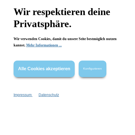
Wir respektieren deine
Wissenswertes
Privatsphäre.
FAQ
Wir verwenden Cookies, damit du unsere Seite bestmöglich nutzen
kannst.
Mehr Informationen ...
Vertrag widerrufen
Alle Cookies akzeptieren
Konfigurieren
* Alle Preise inkl. gesetzl. Mehrwertsteuer zzgl.
Versandkosten
,
wenn nicht anders angegeben.
Impressum
Datenschutz