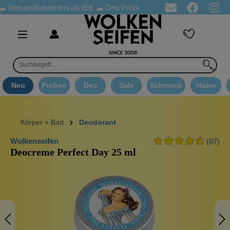
andkostenfrei ab 65€
☁ Deo Proben in jeder Bestellung
☁ Good
Neu
Proben
Deo
Sale
Schmuck
Haare
Körper + Bad
Deodorant
Wolkenseifen
(87)
Deocreme Perfect Day 25 ml