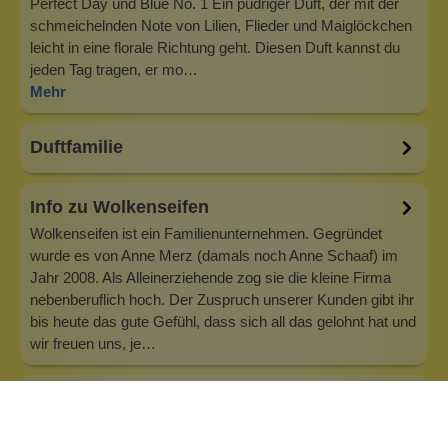
Perfect Day und Blue No. 1 Ein pudriger Duft, der mit der
schmeichelnden Note von Lilien, Flieder und Maiglöckchen
leicht in eine florale Richtung geht. Diesen Duft kannst du
jeden Tag tragen, er mo…
Mehr
Duftfamilie
Info zu Wolkenseifen
Wolkenseifen ist ein Familienunternehmen. Gegründet
wurde es von Anne Merz (damals noch Anne Schaaf) im
Jahr 2008. Als Alleinerziehende zog sie die kleine Firma
nebenberuflich hoch. Der Zuspruch unserer Kunden gibt ihr
bis heute das gute Gefühl, dass sich all das gelohnt hat und
wir freuen uns, je…
Inhaltsstoffe