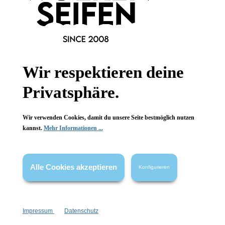
Pomegranate Lip
Handcreme Gute
Balm Stick
Laune
Wir respektieren deine
4.25 g
30 ml
Inhalt:
Inhalt:
(133,00 €*/l)
Privatsphäre.
4,99 €*
3,99 €*
Wir verwenden Cookies, damit du unsere Seite bestmöglich nutzen
kannst.
Mehr Informationen ...
Alle Cookies akzeptieren
Konfigurieren
Newsletter abonnieren!
Impressum
Datenschutz