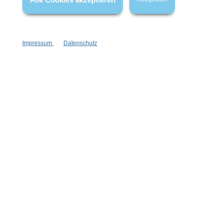
Impressum
Datenschutz
Vertrag widerrufen
* Alle Preise inkl. gesetzl. Mehrwertsteuer zzgl.
Versandkosten
,
wenn nicht anders angegeben.