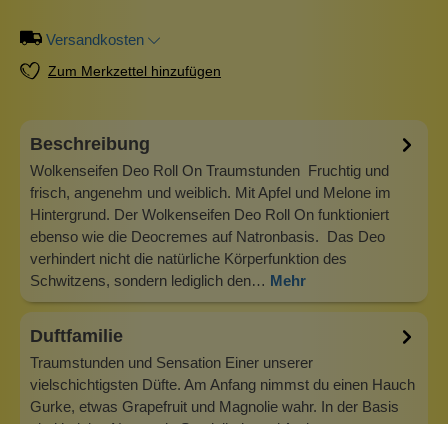
Versandkosten
Zum Merkzettel hinzufügen
Beschreibung
Wolkenseifen Deo Roll On Traumstunden Fruchtig und
frisch, angenehm und weiblich. Mit Apfel und Melone im
Hintergrund. Der Wolkenseifen Deo Roll On funktioniert
ebenso wie die Deocremes auf Natronbasis. Das Deo
verhindert nicht die natürliche Körperfunktion des
Schwitzens, sondern lediglich den…
Mehr
Duftfamilie
Traumstunden und Sensation Einer unserer
vielschichtigsten Düfte. Am Anfang nimmst du einen Hauch
Gurke, etwas Grapefruit und Magnolie wahr. In der Basis
sind holzige Noten wie Sandelholz und Ambra…