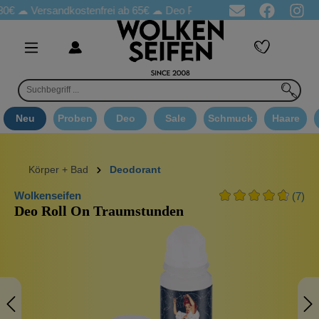
Versandkostenfrei ab 65€
☁ Deo Proben in jeder Bestellung
☁ 
Neu
Proben
Deo
Sale
Schmuck
Haare
Körper + Bad
Deodorant
Wolkenseifen
(7)
Deo Roll On Traumstunden