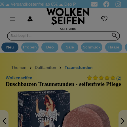
ersandkostenfrei ab 65€
☁ Deo Proben in jeder Bestellung
☁ G
Neu
Proben
Deo
Sale
Schmuck
Haare
Themen
Duftfamilien
Traumstunden
Wolkenseifen
(2)
Duschbatzen Traumstunden - seifenfreie Pflege