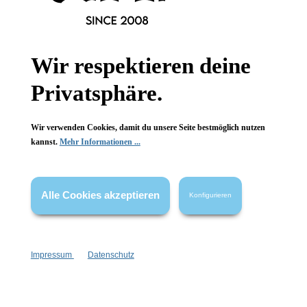
Shampoobar
Shampoobar
Zitrone-Orange
Grapefruit-
Zedernholz
Wir respektieren deine
50 g
50 g
Inhalt:
(240,00 €*/kg)
Inhalt:
(240,00 €*/kg)
Privatsphäre.
12,00 €*
12,00 €*
Wir verwenden Cookies, damit du unsere Seite bestmöglich nutzen
kannst.
Mehr Informationen ...
Alle Cookies akzeptieren
Konfigurieren
Newsletter abonnieren!
Impressum
Datenschutz