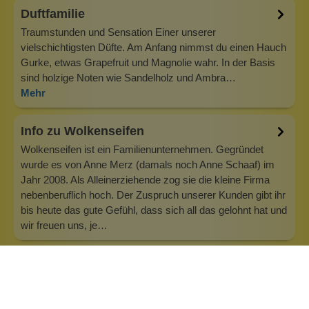
Duftfamilie
Traumstunden und Sensation Einer unserer
vielschichtigsten Düfte. Am Anfang nimmst du einen Hauch
Gurke, etwas Grapefruit und Magnolie wahr. In der Basis
sind holzige Noten wie Sandelholz und Ambra…
Mehr
Info zu Wolkenseifen
Wolkenseifen ist ein Familienunternehmen. Gegründet
wurde es von Anne Merz (damals noch Anne Schaaf) im
Jahr 2008. Als Alleinerziehende zog sie die kleine Firma
nebenberuflich hoch. Der Zuspruch unserer Kunden gibt ihr
bis heute das gute Gefühl, dass sich all das gelohnt hat und
wir freuen uns, je…
Inhaltsstoffe
Bewertungen (2)