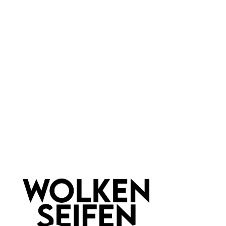
Spirits - seifenfreie
seifenfreie Pflege
Pflege
100 g
100 g
Inhalt:
(99,90 €*/kg)
Inhalt:
(99,90 €*/kg)
9,99 €*
9,99 €*
Kunden kauften auch