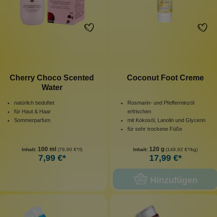
Cherry Choco Scented
Coconut Foot Creme
Water
natürlich beduftet
Rosmarin- und Pfefferminzöl
für Haut & Haar
erfrischen
Sommerparfum
mit Kokosöl, Lanolin und Glycerin
für sehr trockene Füße
100 ml
120 g
Inhalt:
(79,90 €*/l)
Inhalt:
(149,92 €*/kg)
7,99 €*
17,99 €*
Hinzufügen