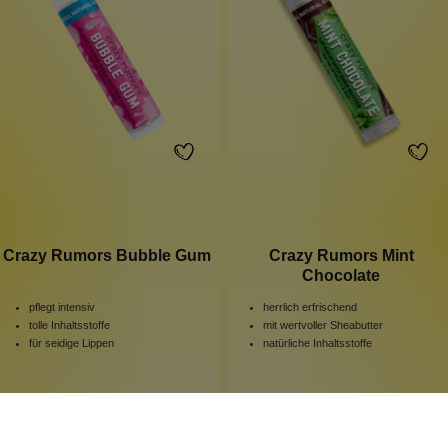
Crazy Rumors Bubble Gum
Crazy Rumors Mint
Chocolate
pflegt intensiv
herrlich erfrischend
tolle Inhaltsstoffe
mit wertvoller Sheabutter
für seidige Lippen
natürliche Inhaltsstoffe
4.4 ml
4.4 ml
Inhalt:
Inhalt:
Ab
4,99 €*
Ab
4,99 €*