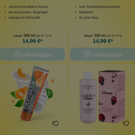
unverwechselbares Aroma
sehr feuchtigkeitsspendend
berauschendes Vergnügen
belebend
biologische Rohstoffe
für jede Haut
300 ml
300 ml
Inhalt:
(49,97 €*/l)
Inhalt:
(49,97 €*/l)
14,99 €*
14,99 €*
Hinzufügen
Hinzufügen