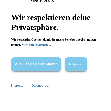
Wir respektieren deine
Privatsphäre.
leider vergriffen
Wir verwenden Cookies, damit du unsere Seite bestmöglich nutzen
kannst.
Mehr Informationen ...
Alle Cookies akzeptieren
Konfigurieren
Impressum
Datenschutz
Duschbatzen Perfect Day -
Duschbatzen Traumstunde
seifenfreie Pflege
- seifenfreie Pflege
sehr ergiebig
festes Duschgel
Bestsellerduft
fruchtiger Duft