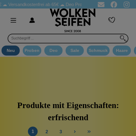
Versandkostenfrei ab 65€
☁ Deo Proben in jeder Bestellung
☁ G
Neu
Proben
Deo
Sale
Schmuck
Haare
Produkte mit Eigenschaften:
erfrischend
1
2
3