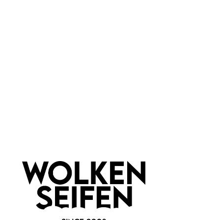
leider vergriffen
leider vergriffen
Duschbatzen Masculine -
Duschbatzen On the Rocks
seifenfreie Pflege
- seifenfreie Pflege
süßlich-herber Duft
nachhaltige Pflege
pH-neutral
festes Duschgel
100 % plastikfrei
pH-neutral
100 g
100 g
Inhalt:
(99,90 €*/kg)
Inhalt:
(99,90 €*/kg)
9,99 €*
9,99 €*