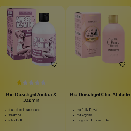
Bio Duschgel Ambra &
Bio Duschgel Chic Attitude
Jasmin
feuchtigkeitsspendend
mit Jelly Royal
straffend
mit Arganöl
toller Duft
eleganter femininer Duft