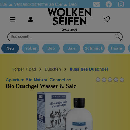
☁
Versandkostenfrei ab 65€
☁ Deo Proben in jeder Bestellung
☁ 
Neu
Proben
Deo
Sale
Schmuck
Haare
Körper + Bad
Duschen
flüssiges Duschgel
Apiarium Bio Natural Cosmetics
Bio Duschgel Wasser & Salz