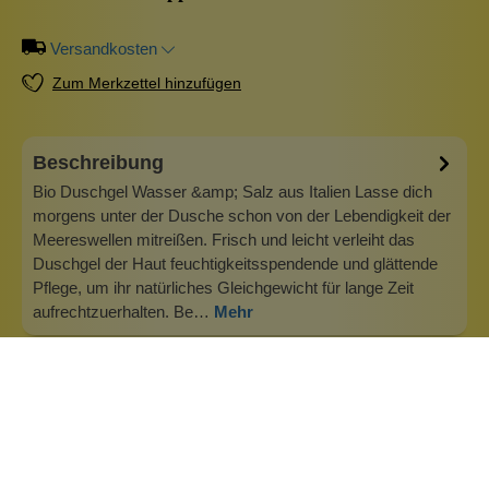
Versandkosten
Zum Merkzettel hinzufügen
Beschreibung
Bio Duschgel Wasser &amp; Salz aus Italien Lasse dich
morgens unter der Dusche schon von der Lebendigkeit der
Meereswellen mitreißen. Frisch und leicht verleiht das
Duschgel der Haut feuchtigkeitsspendende und glättende
Pflege, um ihr natürliches Gleichgewicht für lange Zeit
aufrechtzuerhalten. Be…
Mehr
Info zu Apiarium Bio Natural Cosmetics
Die Kosmetik mit tollen Inhaltsstoffen und genauso
wunderbarem Design kommt aus Italien. Wir bei
Wolkenseifen wussten ja schon immer, dass eine schöne
Verpackung guten Inhalt nicht ausschließt. Apiarium passt