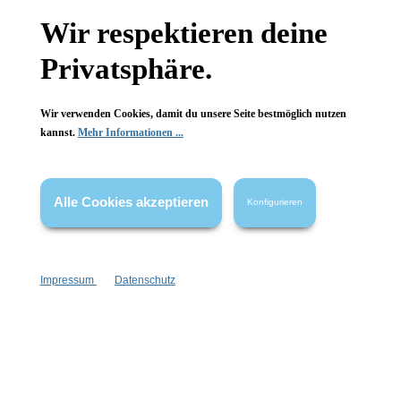
Gesetzliche Informationen
Wir respektieren deine
Wissenswertes
Privatsphäre.
FAQ
Wir verwenden Cookies, damit du unsere Seite bestmöglich nutzen
kannst.
Mehr Informationen ...
Alle Cookies akzeptieren
Konfigurieren
Vertrag widerrufen
* Alle Preise inkl. gesetzl. Mehrwertsteuer zzgl.
Versandkosten
,
wenn nicht anders angegeben.
Impressum
Datenschutz