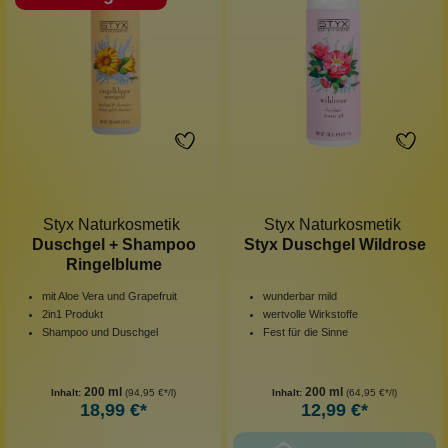
Styx Naturkosmetik
Styx Naturkosmetik
Duschgel + Shampoo
Styx Duschgel Wildrose
Ringelblume
mit Aloe Vera und Grapefruit
wunderbar mild
2in1 Produkt
wertvolle Wirkstoffe
Shampoo und Duschgel
Fest für die Sinne
200 ml
200 ml
Inhalt:
(94,95 €*/l)
Inhalt:
(64,95 €*/l)
18,99 €*
12,99 €*