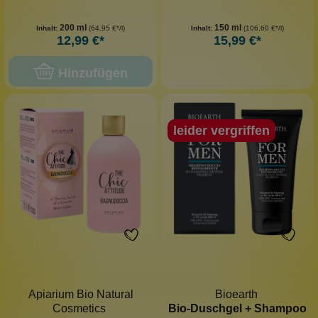
200 ml
150 ml
Inhalt:
(64,95 €*/l)
Inhalt:
(106,60 €*/l)
12,99 €*
15,99 €*
Hinzufügen
leider vergriffen
Apiarium Bio Natural
Bioearth
Cosmetics
Bio-Duschgel + Shampoo