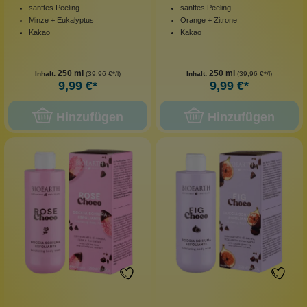
sanftes Peeling
sanftes Peeling
Minze + Eukalyptus
Orange + Zitrone
Kakao
Kakao
250 ml
250 ml
Inhalt:
(39,96 €*/l)
Inhalt:
(39,96 €*/l)
9,99 €*
9,99 €*
Hinzufügen
Hinzufügen