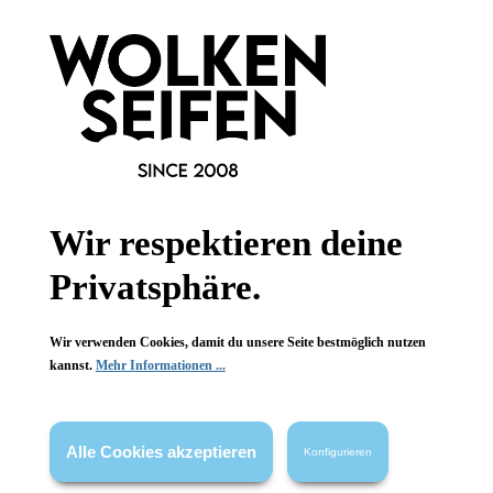
Bioearth
Bioearth
Mint Choco
Mint Choco
Peeling-Duschgel
Peeling-Duschgel
sanftes Peeling
sanftes Peeling
Wir respektieren deine
Minze + Eukalyptus
Minze + Eukalyptus
Kakao
Kakao
Privatsphäre.
250 ml
250 ml
Inhalt:
(39,96 €*/l)
Inhalt:
(39,96 €*/l)
9,99 €*
9,99 €*
Wir verwenden Cookies, damit du unsere Seite bestmöglich nutzen
kannst.
Mehr Informationen ...
Hinzufügen
Hinzufügen
Alle Cookies akzeptieren
Konfigurieren