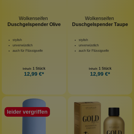
Wolkenseifen
Wolkenseifen
Duschgelspender Olive
Duschgelspender Taupe
stylish
stylish
unverwüstlich
unverwüstlich
auch für Flüssigseife
auch für Flüssigseife
1 Stück
1 Stück
Inhalt:
Inhalt:
12,99 €*
12,99 €*
leider vergriffen