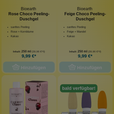
Bioearth
Bioearth
Rose Choco Peeling-
Feige Choco Peeling-
Duschgel
Duschgel
sanftes Peeling
sanftes Peeling
Rose + Kornblume
Feige + Mandel
Kakao
Kakao
250 ml
250 ml
Inhalt:
(39,96 €*/l)
Inhalt:
(39,96 €*/l)
9,99 €*
9,99 €*
Hinzufügen
Hinzufügen
bald verfügbar!