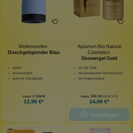
Wolkenseifen
Apiarium Bio Natural
Duschgelspender Blau
Cosmetics
Showergel Gold
stylish
mit 23k Gold
unverwüstlich
mit Damaszener Rosenwasser
auch für Flüssigseife
mit Hyaluronsäure
1 Stück
300 ml
Inhalt:
Inhalt:
(49,97 €*/l)
12,99 €*
14,99 €*
Hinzufügen