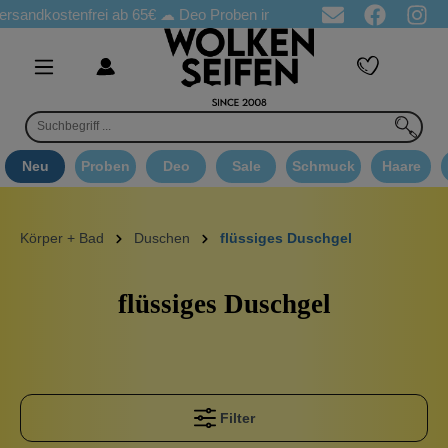
ostenfrei ab 65€
☁ Deo Proben in jeder Bestellung
☁ Goodie A
Neu
Proben
Deo
Sale
Schmuck
Haare
Körper + Bad
Duschen
flüssiges Duschgel
flüssiges Duschgel
Filter