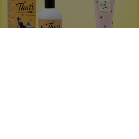
Apiarium Bio Natural
Cath Kidston London
Cosmetics
Busy Bees Duschgel
Duschgel That's Honey
für dünnes Haar
Rose
mit Jelly Royal
Orangenblüten
bei Haarausfall
Thymian
300 ml
250 ml
Inhalt:
(49,97 €*/l)
Inhalt:
(67,96 €*/l)
14,99 €*
16,99 €*