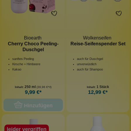
Bioearth
Wolkenseifen
Cherry Choco Peeling-
Reise-Seifenspender Set
Duschgel
sanftes Peeling
auch für Duschgel
Kirsche + Himbeere
unverwüstlich
Kakao
auch für Shampoo
250 ml
1 Stück
Inhalt:
(39,96 €*/l)
Inhalt:
9,99 €*
12,99 €*
Hinzufügen
leider vergriffen