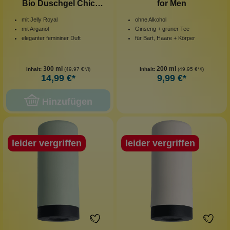
Bio Duschgel Chic
for Men
Attitude
mit Jelly Royal
ohne Alkohol
mit Arganöl
Ginseng + grüner Tee
eleganter femininer Duft
für Bart, Haare + Körper
300 ml
200 ml
Inhalt:
(49,97 €*/l)
Inhalt:
(49,95 €*/l)
14,99 €*
9,99 €*
Hinzufügen
leider vergriffen
leider vergriffen