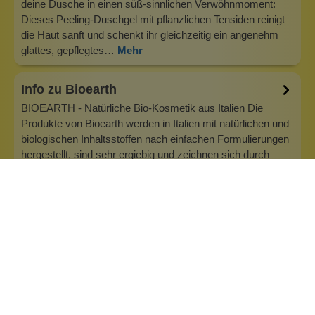
deine Dusche in einen süß-sinnlichen Verwöhnmoment:
Dieses Peeling-Duschgel mit pflanzlichen Tensiden reinigt
die Haut sanft und schenkt ihr gleichzeitig ein angenehm
glattes, gepflegtes…
Mehr
Info zu Bioearth
BIOEARTH - Natürliche Bio-Kosmetik aus Italien Die
Produkte von Bioearth werden in Italien mit natürlichen und
biologischen Inhaltsstoffen nach einfachen Formulierungen
hergestellt, sind sehr ergiebig und zeichnen sich durch
zarte Düfte sowie sehr angenehme Texturen aus. Die
Marke verzichtet auf S…
Inhaltsstoffe
Bewertungen (0)
Fragen & Antworten (0)