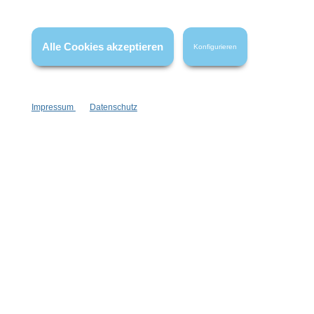
* Alle Preise inkl. gesetzl. Mehrwertsteuer zzgl.
Versandkosten
,
wenn nicht anders angegeben.
Alle Cookies akzeptieren
Konfigurieren
Impressum
Datenschutz