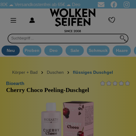
☁
Versandkostenfrei ab 65€
☁ Deo Proben in jeder Bestellung
☁ 
Neu
Proben
Deo
Sale
Schmuck
Haare
Körper + Bad
Duschen
flüssiges Duschgel
Bioearth
Cherry Choco Peeling-Duschgel