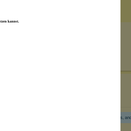
utzen kannst.
Senden
on unseren Kunden beantwortet werden.
Bewertungen nur in der aktuellen Sprache anzeigen.
Hier gibt es noch gar keine Bewertung! Bitte hilf uns, an