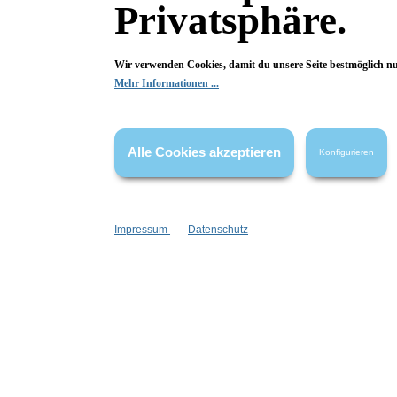
Privatsphäre.
Bioearth
Wir verwenden Cookies, damit du unsere Seite bestmöglich n
Mehr Informationen ...
Fragen & Antworten
Alle Cookies akzeptieren
Konfigurieren
Deine Frage kann entweder von uns, von Herstellern oder v
Impressum
Datenschutz
Bewertungen
0 von 0 Bewertungen
Begeistert? Dann los!
Wir freuen uns über deine Bewertung. Damit hilfst du uns,
auch Andere zu begeistern.