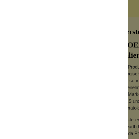
Herst
BIOEA
Italie
Die Produ
von Kakao, Orange &
biologisc
sind sehr
angenehm
Die Marke
nft reinigt und verwöhnt: Dieses
Peeling-
SLES und 
ung mit einem effektiven Peeling-Effekt und
dermatol
Herstelle
 sanft abgestorbene Hautschüppchen und
Bioearth I
 die ihre tägliche Dusche in einen
Strada Pr
ndeln möchten.