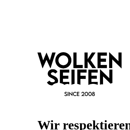
abspülen.
Hinweis
Kosmetisches Produkt. Außerhalb der Reichweite von Kinde
Merkmale
Besonderheiten:
alkoholfrei
Eigenschaften:
Peeling
Vegan
erfrischend
feuchtigkeitsspendend
Wir respektiere
Marke: