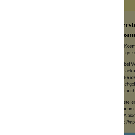
Herst
Cosme
Die Kosme
Design ko
Wir bei 
Verpackun
 duftenden Harmonie dieses süßen und
Marke id
liposomales Vitamin C verwöhnen deine
Duschgels
igenschaften.
dich auch
t an Wildhonig. Die Honigmischung besteht
Herstelle
 honig. Ebenso enthalten ist
Apiarium
und sie durchfeuchten.
Via Albid
hello@api
em Sonnenbad