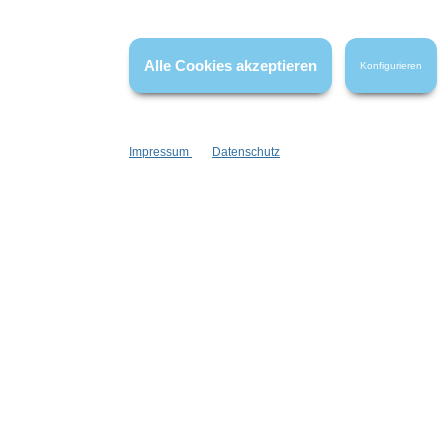
Echtheit überprüft. Sie können daher auch von Verbrauchern stammen,
die die bewerteten Produkte tatsächlich gar nicht erworben/genutzt
haben.
Alle Cookies akzeptieren
Konfigurieren
Impressum
Datenschutz