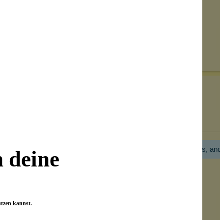
Senden
on unseren Kunden beantwortet werden.
Bewertungen nur in der aktuellen Sprache anzeigen.
Hier gibt es noch gar keine Bewertung! Bitte hilf uns, an
n deine
utzen kannst.