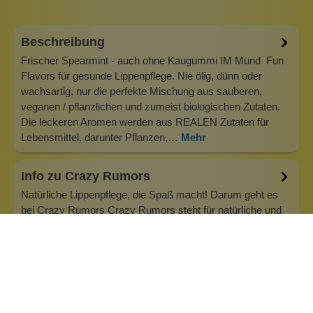
Beschreibung
Frischer Spearmint - auch ohne Kaugummi IM Mund Fun
Flavors für gesunde Lippenpflege. Nie ölig, dünn oder
wachsartig, nur die perfekte Mischung aus sauberen,
veganen / pflanzlichen und zumeist biologischen Zutaten.
Die leckeren Aromen werden aus REALEN Zutaten für
Lebensmittel, darunter Pflanzen,…
Mehr
Info zu Crazy Rumors
Natürliche Lippenpflege, die Spaß macht! Darum geht es
bei Crazy Rumors Crazy Rumors steht für natürliche und
vegane Lippenpflege in vielen tollen Sorten. Die reinsten,
saubersten Inhaltsstoffe der Welt gemischt mit den
köstlichsten Geschmacksrichtungen. Lippenpflege enthält
nur hochwertige natürl…
Inhaltsstoffe