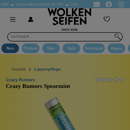
☁
Versandkostenfrei ab 65€
☁ Deo Proben in jeder Bestellung
☁ 
Neu
Proben
Deo
Sale
Schmuck
Haare
Gesicht
Lippenpflege
Crazy Rumors
Crazy Rumors Spearmint