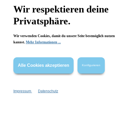
Gesetzliche Informationen
Wir respektieren deine
Wissenswertes
Privatsphäre.
FAQ
Wir verwenden Cookies, damit du unsere Seite bestmöglich nutzen
kannst.
Mehr Informationen ...
Alle Cookies akzeptieren
Vertrag widerrufen
Konfigurieren
* Alle Preise inkl. gesetzl. Mehrwertsteuer zzgl.
Versandkosten
,
wenn nicht anders angegeben.
Impressum
Datenschutz