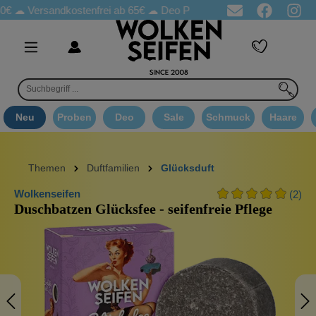
ersandkostenfrei ab 65€
☁ Deo Proben in jeder Bestellung
☁ Go
Neu
Proben
Deo
Sale
Schmuck
Haare
Themen
Duftfamilien
Glücksduft
Wolkenseifen
(2)
Duschbatzen Glücksfee - seifenfreie Pflege