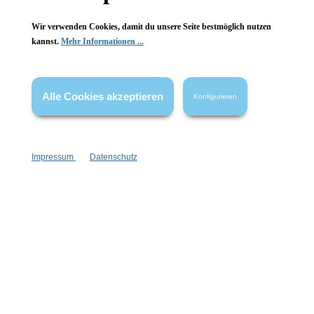
Informationen
Wir verwenden Cookies, damit du unsere Seite bestmöglich nutzen
kannst.
Mehr Informationen ...
Gesetzliche Informationen
Wissenswertes
Alle Cookies akzeptieren
Konfigurieren
FAQ
Impressum
Datenschutz
Vertrag widerrufen
* Alle Preise inkl. gesetzl. Mehrwertsteuer zzgl.
Versandkosten
,
wenn nicht anders angegeben.