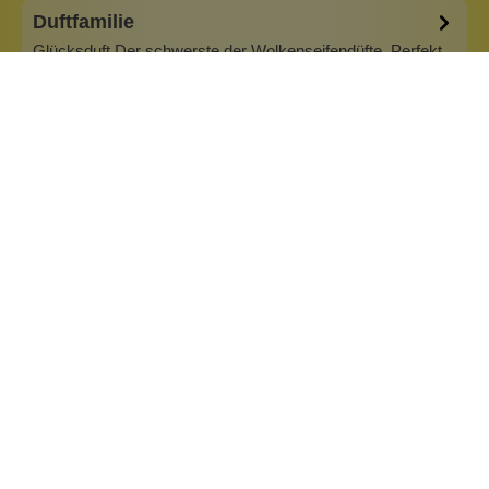
Duftfamilie
Glücksduft Der schwerste der Wolkenseifendüfte. Perfekt
für die kalte Jahreszeit oder für Duftliebhaber, die gerne die
Aufmerksamkeit auf sich ziehen. Für diesen Duft brauchst
du auf jeden Fall ein…
Mehr
Info zu Wolkenseifen
Wolkenseifen ist ein Familienunternehmen. Gegründet
wurde es von Anne Merz (damals noch Anne Schaaf) im
Jahr 2008. Als Alleinerziehende zog sie die kleine Firma
nebenberuflich hoch. Der Zuspruch unserer Kunden gibt ihr
bis heute das gute Gefühl, dass sich all das gelohnt hat und
wir freuen uns, je…
Inhaltsstoffe
Bewertungen (2)