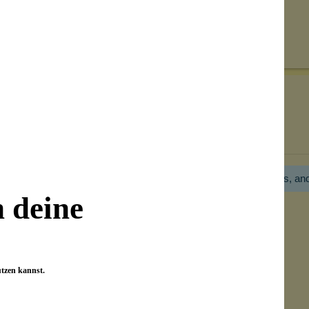
Senden
on unseren Kunden beantwortet werden.
Bewertungen nur in der aktuellen Sprache anzeigen.
Hier gibt es noch gar keine Bewertung! Bitte hilf uns, an
n deine
utzen kannst.