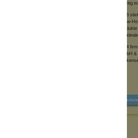
wichtig is
2018 sti
Know-How 
Produkte 
der ideal
2024 fir
GmbH & 
Wolkense
Weiter