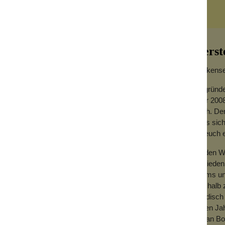
Herst
Wolkensei
einen hochwertigen Eindruck, sondern ist
Gegründe
in Badezimmer. Im Gegensatz zu einer
Jahr 2008
en und fertig.
hoch. Der
dass sich
für euch
Zu den We
Zufrieden
Teams und
Deshalb z
händisch 
vielen Ja
mit an Bo