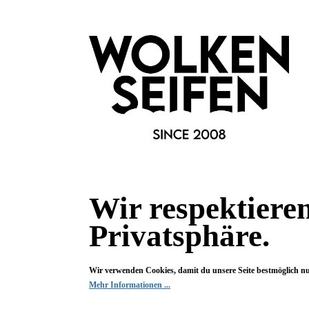
Deine Frage kann entweder von uns, von Herstellern oder v
Bewertungen
0 von 0 Bewertungen
Begeistert? Dann los!
Wir freuen uns über deine Bewertung. Damit hilfst du uns,
Wir respektiere
auch Andere zu begeistern.
Privatsphäre.
Hier Bewertung abgeben
Wir verwenden Cookies, damit du unsere Seite bestmöglich n
Die Bewertungen werden vor ihrer Veröffentlichung nicht auf ihre
Mehr Informationen ...
Echtheit überprüft. Sie können daher auch von Verbrauchern stammen,
die die bewerteten Produkte tatsächlich gar nicht erworben/genutzt