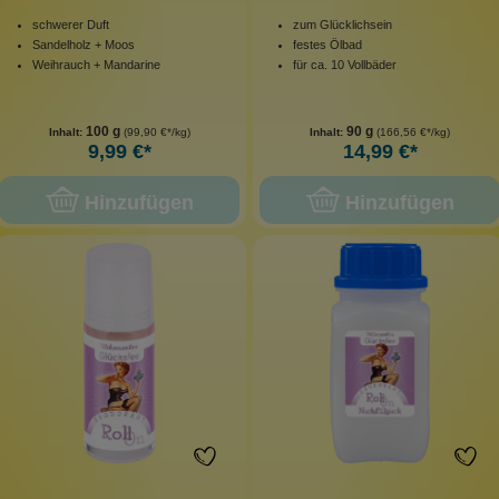
schwerer Duft
zum Glücklichsein
Sandelholz + Moos
festes Ölbad
Weihrauch + Mandarine
für ca. 10 Vollbäder
100 g
90 g
Inhalt:
(99,90 €*/kg)
Inhalt:
(166,56 €*/kg)
9,99 €*
14,99 €*
Hinzufügen
Hinzufügen