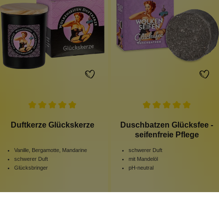
Duftkerze Glückskerze
Duschbatzen Glücksfee -
seifenfreie Pflege
Vanille, Bergamotte, Mandarine
schwerer Duft
schwerer Duft
mit Mandelöl
Glücksbringer
pH-neutral
150 g
100 g
Inhalt:
(99,93 €*/kg)
Inhalt:
(99,90 €*/kg)
14,99 €*
9,99 €*