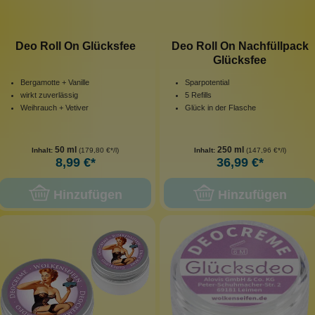
Deo Roll On Glücksfee
Deo Roll On Nachfüllpack
Glücksfee
Bergamotte + Vanille
Sparpotential
wirkt zuverlässig
5 Refills
Weihrauch + Vetiver
Glück in der Flasche
50 ml
250 ml
Inhalt:
(179,80 €*/l)
Inhalt:
(147,96 €*/l)
8,99 €*
36,99 €*
Hinzufügen
Hinzufügen