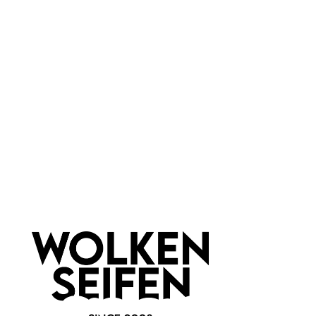
Körperpuder Glücksfee
Körperpuder Refill
Streudose
Glücksfee
warmer, intensiver Duft
schwerer Duft
für jede Haut und jedes Haar
Trockenshampoo
hochwertige Inhaltsstoffe
für alle Hauttypen
40 g
100 g
Inhalt:
(300,00 €*/kg)
Inhalt:
(189,90 €*/kg)
12,00 €*
18,99 €*