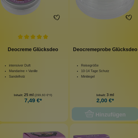
Deocreme Glücksdeo
Deocremeprobe Glücksdeo
intensiver Duft
Reisegröße
Mandarine + Vanille
10-14 Tage Schutz
Sandelholz
Minitiegel
25 ml
3 ml
Inhalt:
(299,60 €*/l)
Inhalt:
7,49 €*
2,00 €*
Hinzufügen