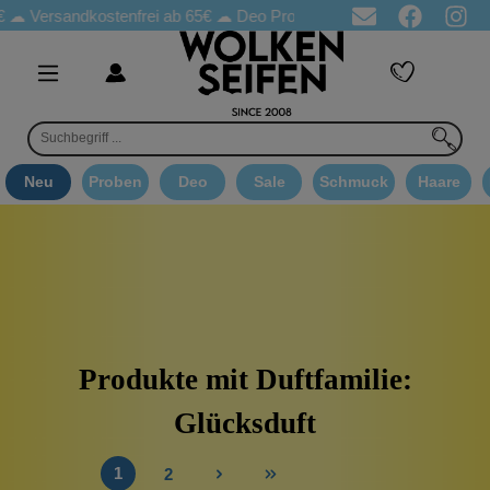
Versandkostenfrei ab 65€
☁ Deo Proben in jeder Bestellung
☁ G
Neu
Proben
Deo
Sale
Schmuck
Haare
Produkte mit Duftfamilie:
Glücksduft
1
2