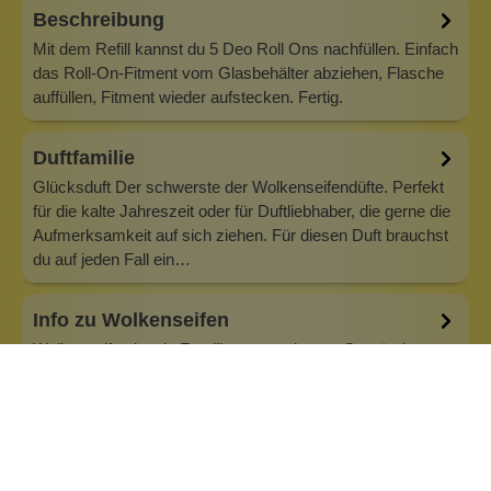
Beschreibung
Mit dem Refill kannst du 5 Deo Roll Ons nachfüllen. Einfach
das Roll-On-Fitment vom Glasbehälter abziehen, Flasche
auffüllen, Fitment wieder aufstecken. Fertig.
Duftfamilie
Glücksduft Der schwerste der Wolkenseifendüfte. Perfekt
für die kalte Jahreszeit oder für Duftliebhaber, die gerne die
Aufmerksamkeit auf sich ziehen. Für diesen Duft brauchst
du auf jeden Fall ein…
Info zu Wolkenseifen
Wolkenseifen ist ein Familienunternehmen. Gegründet
wurde es von Anne Merz (damals noch Anne Schaaf) im
Jahr 2008. Als Alleinerziehende zog sie die kleine Firma
nebenberuflich hoch. Der Zuspruch unserer Kunden gibt ihr
bis heute das gute Gefühl, dass sich all das gelohnt hat und
wir freuen uns, je…