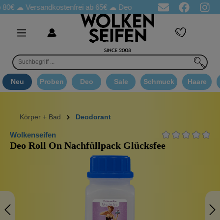
☁
Versandkostenfrei ab 65€
☁ Deo Proben in jeder Bestellung
☁ 
Neu
Proben
Deo
Sale
Schmuck
Haare
Körper + Bad
Deodorant
Wolkenseifen
Deo Roll On Nachfüllpack Glücksfee