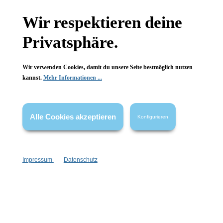
Gesetzliche Informationen
Wir respektieren deine
Wissenswertes
Privatsphäre.
FAQ
Wir verwenden Cookies, damit du unsere Seite bestmöglich nutzen
kannst.
Mehr Informationen ...
Alle Cookies akzeptieren
Konfigurieren
Vertrag widerrufen
* Alle Preise inkl. gesetzl. Mehrwertsteuer zzgl.
Versandkosten
,
wenn nicht anders angegeben.
Impressum
Datenschutz