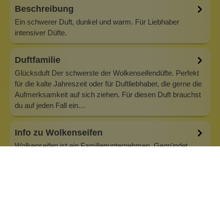
Beschreibung
Ein schwerer Duft, dunkel und warm. Für Liebhaber
intensiver Düfte.
Duftfamilie
Glücksduft Der schwerste der Wolkenseifendüfte. Perfekt
für die kalte Jahreszeit oder für Duftliebhaber, die gerne die
Aufmerksamkeit auf sich ziehen. Für diesen Duft brauchst
du auf jeden Fall ein…
Info zu Wolkenseifen
Wolkenseifen ist ein Familienunternehmen. Gegründet
wurde es von Anne Merz (damals noch Anne Schaaf) im
Jahr 2008. Als Alleinerziehende zog sie die kleine Firma
nebenberuflich hoch. Der Zuspruch unserer Kunden gibt ihr
bis heute das gute Gefühl, dass sich all das gelohnt hat und
wir freuen uns, je…