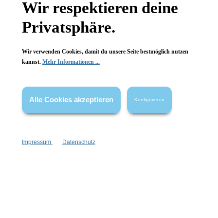
Wir respektieren deine
Wissenswertes
Privatsphäre.
FAQ
Wir verwenden Cookies, damit du unsere Seite bestmöglich nutzen
kannst.
Mehr Informationen ...
Vertrag widerrufen
Alle Cookies akzeptieren
Konfigurieren
* Alle Preise inkl. gesetzl. Mehrwertsteuer zzgl.
Versandkosten
,
wenn nicht anders angegeben.
Impressum
Datenschutz