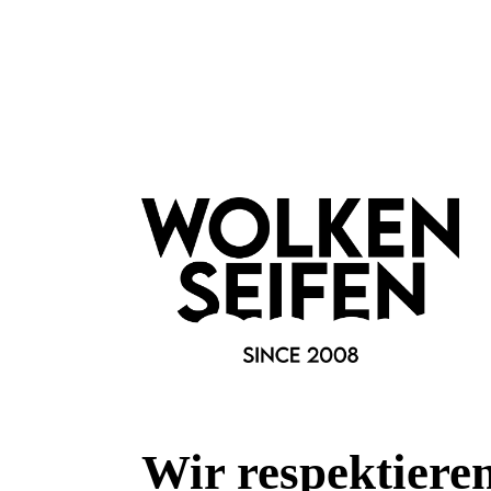
Merkmale
Anlass:
aus der Manufaktur
Besonderheiten:
alkoholfrei
feste Form
low Waste
plastikfreie Verpackung
Duftfamilie:
Glücksduft
Eigenschaften:
Vegan
Haar & Haut-Typ:
feine Haarstruktur
Wir respektiere
Marke: