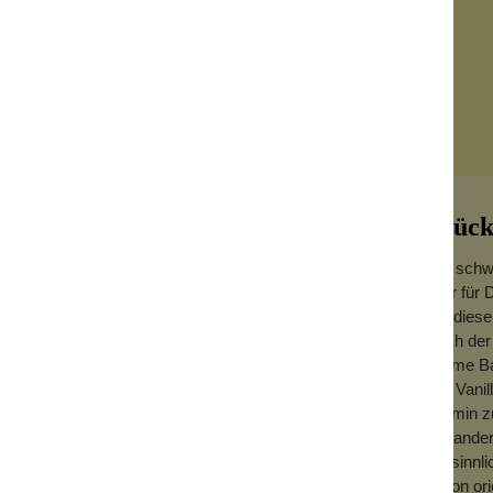
Glück
Der schwe
oder für 
Für diese
Nach der 
rken Deine Haare mit Vulkanerde,
warme Ba
und Vani
in Indien für die Haarpflege genutzt. Es
Jasmin z
 getrockneten Blättern des Hennastrauches
Koriander
ulvers sorgen dafür, dass das Haar weicher
mit sinn
d. Das Henna in unserem Shampoobar färbt
schon ori