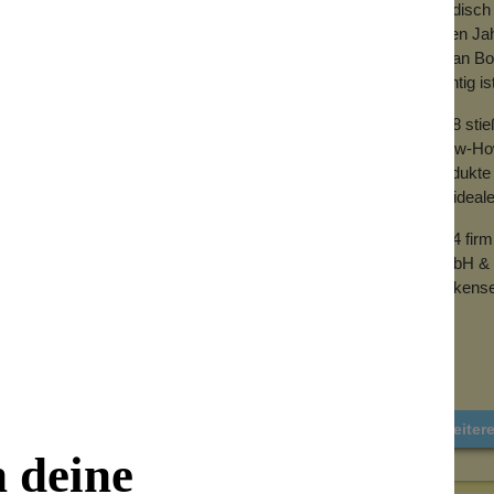
händisch 
vielen Ja
mit an Bo
wichtig is
2018 sti
Know-How 
Produkte 
der ideal
2024 fir
GmbH & 
Wolkense
Weiter
n deine