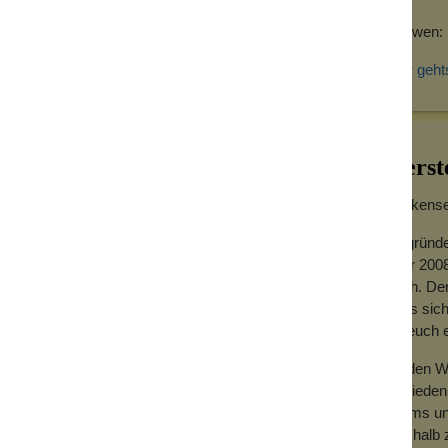
n, die bei farbigem Henna für die
Kräftigung des einzelnen Haares. Außerdem
Für wen: 
aare, so dass das Haar weniger anfällig für
Hier geht
gkeit und hilft dabei, Dein Haar glänzend zu
ftig.
Herst
hampoo mit einem milden Naturkosmetik-
r Haarwäsche. Schäume den Bar in den
Wolkensei
ie Haare. Ein Shampoobar spart jede
 als eine Flasche Shampoo ersetzt. Auch
Gegründe
und in der Sporttasche kann er nicht
Jahr 2008
ik!
hoch. Der
dass sich
für euch
en in den Bar, um ihn an einem
n in kleine Stücke zerfallen.
Zu den We
Zufrieden
Teams und
Deshalb z