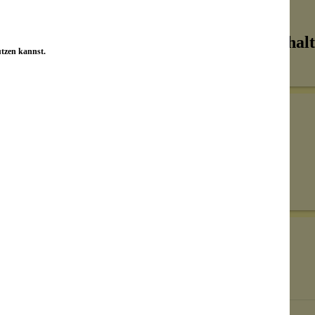
Inhalt
utzen kannst.
Senden
on unseren Kunden beantwortet werden.
Bewertungen nur in der aktuellen Sprache anzeigen.