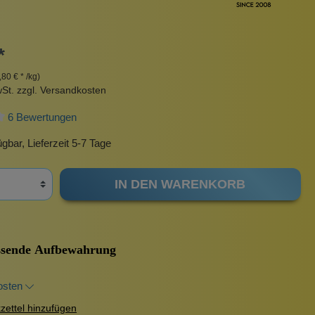
Pinzetten
Pomade
Insektenstiche
Sonnenschutz
*
Taschen
,80 € * /kg)
rscrub
Körperpuder
wSt. zzgl. Versandkosten
urbeutel
Pinsel
6 Bewertungen
Nachfüllpackungen
Haargummis und Spangen
gbar, Lieferzeit 5-7 Tage
Rasur
IN DEN WARENKORB
Sonnenschutz
sende Aufbewahrung
osten
ettel hinzufügen