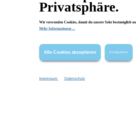
Privatsphäre.
Wolkenseifen
Wir verwenden Cookies, damit du unsere Seite bestmöglich n
Mehr Informationen ...
Alle Cookies akzeptieren
Fragen & Antworten
Konfigurieren
Deine Frage kann entweder von uns, von Herstellern oder v
Impressum
Datenschutz
Bewertungen
6 von 6 Bewertungen
3.83 von 5 Sternen