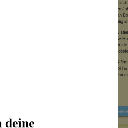
händisch 
vielen Ja
mit an Bo
wichtig is
2018 sti
Know-How 
Produkte 
der ideal
2024 fir
GmbH & 
Wolkense
Weiter
n deine