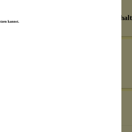
Inhalt
utzen kannst.
Senden
on unseren Kunden beantwortet werden.
Bewertungen nur in der aktuellen Sprache anzeigen.