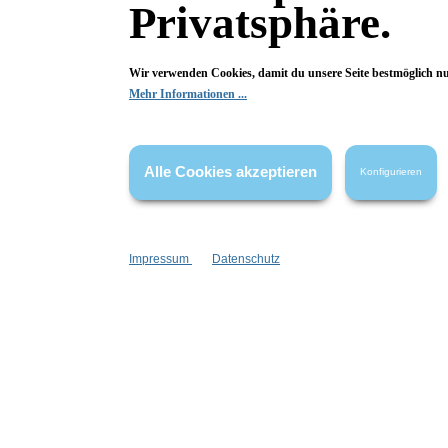
Privatsphäre.
Wir verwenden Cookies, damit du unsere Seite bestmöglich n
Mehr Informationen ...
Alle Cookies akzeptieren
Fragen & Antworten
Konfigurieren
Deine Frage kann entweder von uns, von Herstellern oder v
Impressum
Datenschutz
Bewertungen
1 von 1 Bewertungen
5 von 5 Sternen