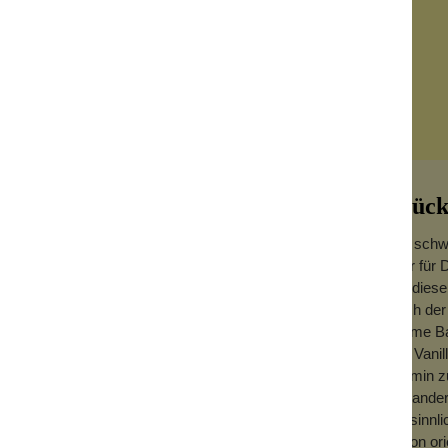
Glück
Der schwe
oder für 
Für diese
Nach der 
alisch anmutende Duft entsteht durch eine
warme Ba
 Ergänzt wird diese warme und feminine
und Vani
ewürze.
Jasmin z
Koriander
einhüllen. Jede Kerze brennt ca. 30 Stunden
mit sinn
eine gute Figur. Wenn die Kerze abgebrannt
schon ori