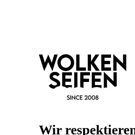
Merkmale
Anlass:
aus der Manufaktur
Besonderheiten:
plastikfreie Verpackung
Duftfamilie:
Glücksduft
Eigenschaften:
Vegan
beruhigend
Material:
Glas
Wir respektiere