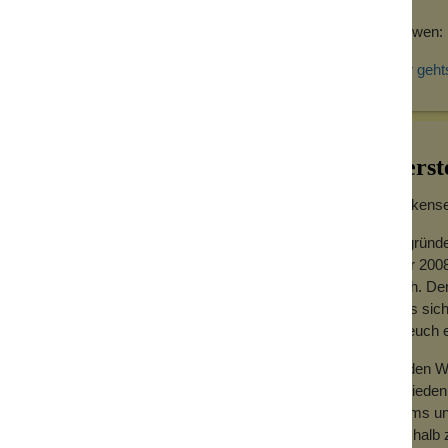
g anderer Dinge weiter verwenden.
Für wen: 
eit in einer Kerzenmanufaktur gefertigt.
blemlos ohne Rückstände abziehen kannst,
Hier geht
iter benutzen möchtest.
gestellt. Dafür dient die in Europa
Herst
 nachhaltig macht. Die Kerzen sind
Wolkensei
erkömmlichen Paraffin und Stearin (Palmöl)
Gegründe
ortwege, Gewinnung aus bestehender
Jahr 2008
nbau von Rapspflanzen hat einen äußerst
hoch. Der
Raps einer der besten Nektar- und
dass sich
für euch
gendes Rückhaltevermögen für Duftstoffe
Zu den We
schnell nachwachsenden Rapskorn wird das
Zufrieden
Teams und
Deshalb z