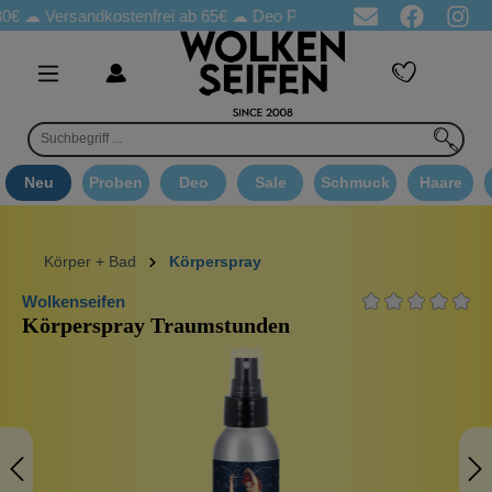
ersandkostenfrei ab 65€
☁ Deo Proben in jeder Bestellung
☁ G
Neu
Proben
Deo
Sale
Schmuck
Haare
Körper + Bad
Körperspray
Wolkenseifen
Körperspray Traumstunden