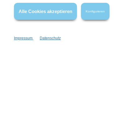
FAQ
Alle Cookies akzeptieren
Konfigurieren
Impressum
Datenschutz
Vertrag widerrufen
* Alle Preise inkl. gesetzl. Mehrwertsteuer zzgl.
Versandkosten
,
wenn nicht anders angegeben.