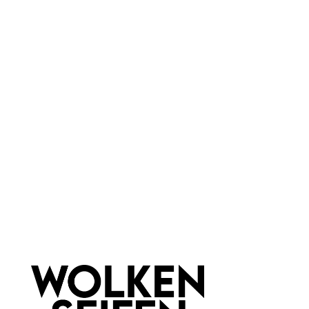
Lavendel
Eigenschaften:
Vegan
Marke:
Wolkenseifen
Newsletter abonnieren!