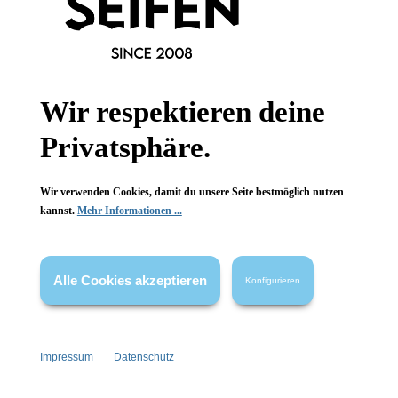
Informationen
Gesetzliche Informationen
Wir respektieren deine
Privatsphäre.
Wissenswertes
FAQ
Wir verwenden Cookies, damit du unsere Seite bestmöglich nutzen
kannst.
Mehr Informationen ...
Alle Cookies akzeptieren
Konfigurieren
Vertrag widerrufen
* Alle Preise inkl. gesetzl. Mehrwertsteuer zzgl.
Versandkosten
,
wenn nicht anders angegeben.
Impressum
Datenschutz