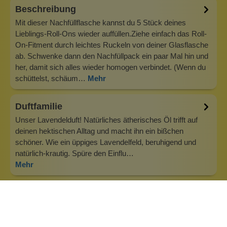
Beschreibung
Mit dieser Nachfüllflasche kannst du 5 Stück deines
Lieblings-Roll-Ons wieder auffüllen.Ziehe einfach das Roll-
On-Fitment durch leichtes Ruckeln von deiner Glasflasche
ab. Schwenke dann den Nachfüllpack ein paar Mal hin und
her, damit sich alles wieder homogen verbindet. (Wenn du
schüttelst, schäum…
Mehr
Duftfamilie
Unser Lavendelduft! Natürliches ätherisches Öl trifft auf
deinen hektischen Alltag und macht ihn ein bißchen
schöner. Wie ein üppiges Lavendelfeld, beruhigend und
natürlich-krautig. Spüre den Einflu…
Mehr
Info zu Wolkenseifen
Wolkenseifen ist ein Familienunternehmen. Gegründet
wurde es von Anne Merz (damals noch Anne Schaaf) im