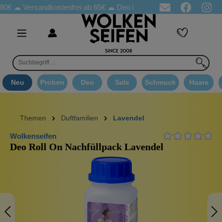
☁
Versandkostenfrei ab 65€
☁ Deo Proben in jeder Bestellung
☁ 
Neu
Proben
Deo
Sale
Schmuck
Haare
Themen
Duftfamilien
Lavendel
Wolkenseifen
Deo Roll On Nachfüllpack Lavendel