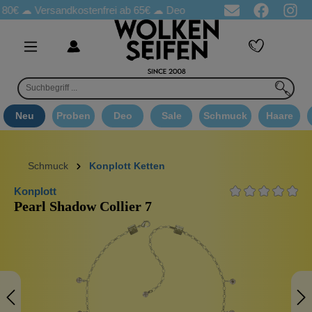
☁
Versandkostenfrei ab 65€
☁ Deo Proben in jeder Bestellung
☁ 
Neu
Proben
Deo
Sale
Schmuck
Haare
Schmuck
Konplott Ketten
Konplott
Pearl Shadow Collier 7