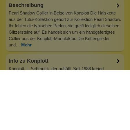
Beschreibung
Pearl Shadow Collier in Beige von Konplott Die Halskette
aus der Tutui-Kollektion gehört zur Kollektion Pearl Shadow.
Ihr fehlen die typischen Perlen, sie greift lediglich dieselben
Glitzersteine auf. Es handelt sich um ein handgefertigtes
Collier aus der Konplott-Manufaktur. Die Kettenglieder
und…
Mehr
Info zu Konplott
Konplott — Schmuck, der auffällt. Seit 1988 kreiert
Designerin Miranda Konstantinidou von Luxemburg aus
handgefertigten Modeschmuck, der Farben, Kristalle und
außergewöhnliche Details zu echten Statement-Pieces
vereint. Jedes Stück wird mit Liebe zum Detail gefertigt und
bringt Individualität in je…
Inhaltsstoffe