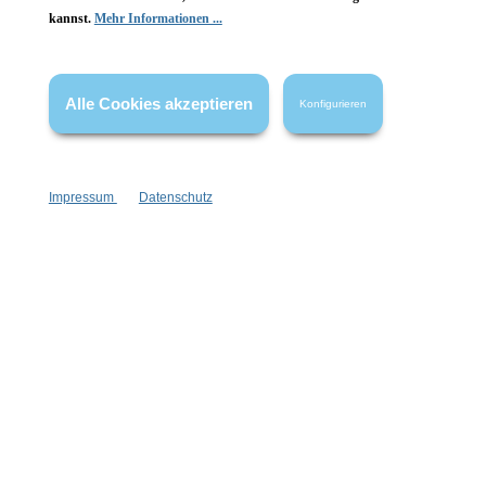
kannst.
Mehr Informationen ...
Vertrag widerrufen
* Alle Preise inkl. gesetzl. Mehrwertsteuer zzgl.
Versandkosten
,
Alle Cookies akzeptieren
Konfigurieren
wenn nicht anders angegeben.
Impressum
Datenschutz