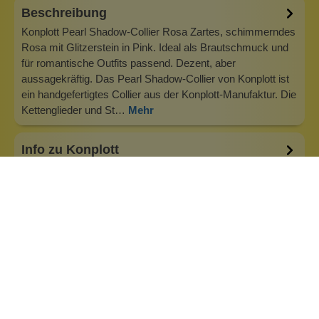
Beschreibung
Konplott Pearl Shadow-Collier Rosa Zartes, schimmerndes
Rosa mit Glitzerstein in Pink. Ideal als Brautschmuck und
für romantische Outfits passend. Dezent, aber
aussagekräftig. Das Pearl Shadow-Collier von Konplott ist
ein handgefertigtes Collier aus der Konplott-Manufaktur. Die
Kettenglieder und St…
Mehr
Info zu Konplott
Konplott — Schmuck, der auffällt. Seit 1988 kreiert
Designerin Miranda Konstantinidou von Luxemburg aus
handgefertigten Modeschmuck, der Farben, Kristalle und
außergewöhnliche Details zu echten Statement-Pieces
vereint. Jedes Stück wird mit Liebe zum Detail gefertigt und
bringt Individualität in je…
Inhaltsstoffe