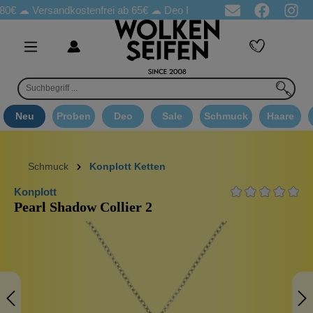
€ ☁
Versandkostenfrei ab 65€
☁ Deo Proben in jeder Bestellung
Neu
Proben
Deo
Sale
Schmuck
Haare
Schmuck
Konplott Ketten
Konplott
Pearl Shadow Collier 2