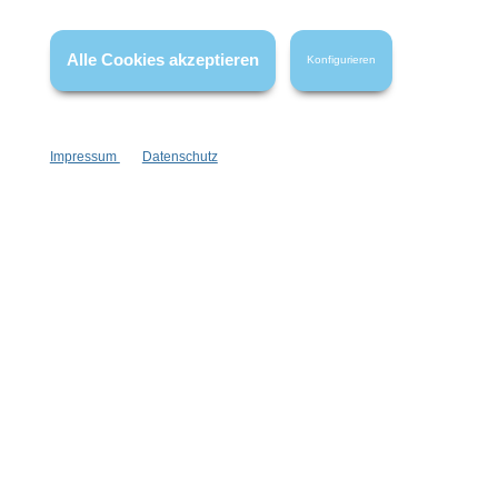
* Alle Preise inkl. gesetzl. Mehrwertsteuer zzgl.
Versandkosten
,
wenn nicht anders angegeben.
Alle Cookies akzeptieren
Konfigurieren
Impressum
Datenschutz