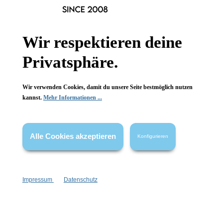
Informationen
Gesetzliche Informationen
Wir respektieren deine
Wissenswertes
Privatsphäre.
FAQ
Wir verwenden Cookies, damit du unsere Seite bestmöglich nutzen
kannst.
Mehr Informationen ...
Vertrag widerrufen
Alle Cookies akzeptieren
Konfigurieren
* Alle Preise inkl. gesetzl. Mehrwertsteuer zzgl.
Versandkosten
,
wenn nicht anders angegeben.
Impressum
Datenschutz