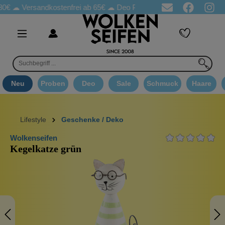
rsandkostenfrei ab 65€
☁ Deo Proben in jeder Bestellung
☁ Goo
Neu
Proben
Deo
Sale
Schmuck
Haare
Lifestyle
Geschenke / Deko
Wolkenseifen
Kegelkatze grün