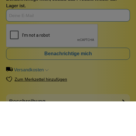
Lager ist.
Benachrichtige mich
Versandkosten
Zum Merkzettel hinzufügen
Beschreibung
Niedliche Katze aus Metall. Die Brille verleiht ihr ein
besonders intelligentes Aussehen. Sie könnte eine Lehrerin
sein oder eine Studentin. Oder einfach nur ein Schlaumeier,
so wie Katzen ja nun einmal sind. Maße: Höhe 16 cm