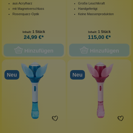
aus Acrylharz
Große Leuchtkraft
mit Magnetverschluss
Handgefertigt
Rosenquarz-Optik
Keine Massenproduktion
1 Stück
1 Stück
Inhalt:
Inhalt:
24,99 €*
115,00 €*
Hinzufügen
Hinzufügen
Neu
Neu