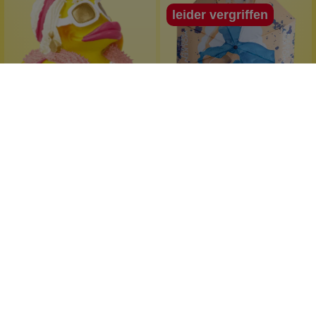
leider vergriffen
Lanco Ducks
Wolkenseifen
Badeente Tussi
Duomatic Regenschirm
MP
Naturmaterial
Gute-Laune-Schirm
Geschenkidee
praktisch
nicht nur für Tussis
passt in die Handtasche
1 Stück
1 Stück
Inhalt:
Inhalt:
9,99 €*
14,99 €*