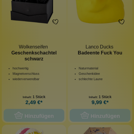
Wolkenseifen
Lanco Ducks
Geschenkschachtel
Badeente Fuck You
schwarz
hochwertig
Naturmaterial
Magnetverschluss
Geschenkidee
wiederverwendbar
schlechte Laune
1 Stück
1 Stück
Inhalt:
Inhalt:
2,49 €*
9,99 €*
Hinzufügen
Hinzufügen