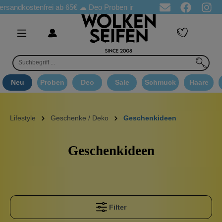
ostenfrei ab 65€
☁ Deo Proben in jeder Bestellung
☁ Goodie A
Neu
Proben
Deo
Sale
Schmuck
Haare
Lifestyle
Geschenke / Deko
Geschenkideen
Geschenkideen
Filter