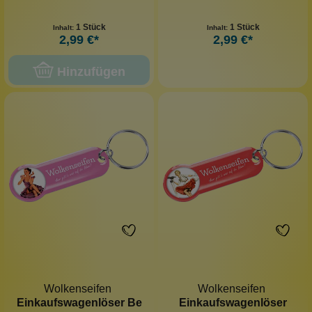
1 Stück
1 Stück
Inhalt:
Inhalt:
2,99 €*
2,99 €*
Hinzufügen
Wolkenseifen
Wolkenseifen
Einkaufswagenlöser Be
Einkaufswagenlöser