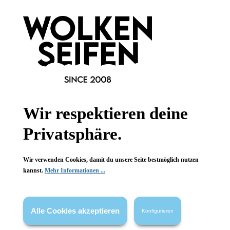
Bésame Cosmetics
Bésame Cosmetics
Refill-
Refill-
Kompaktspiegel
Kompaktspiegel
Rose
Rose
aus Acrylharz
aus Acrylharz
Wir respektieren deine
mit Magnetverschluss
mit Magnetverschluss
Rosenquarz-Optik
Rosenquarz-Optik
Privatsphäre.
1 Stück
1 Stück
Inhalt:
Inhalt:
24,99 €*
24,99 €*
Wir verwenden Cookies, damit du unsere Seite bestmöglich nutzen
kannst.
Mehr Informationen ...
Hinzufügen
Hinzufügen
Alle Cookies akzeptieren
Konfigurieren