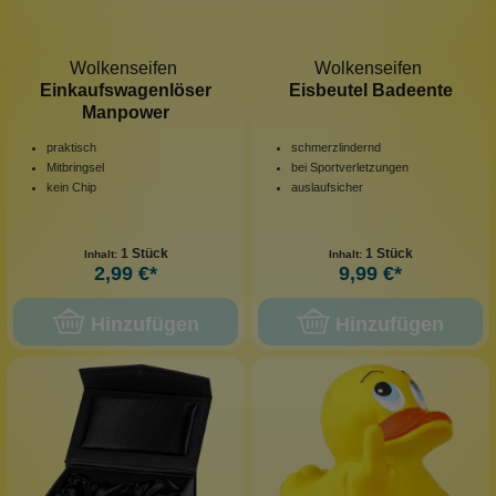
Wolkenseifen
Wolkenseifen
Einkaufswagenlöser
Eisbeutel Badeente
Manpower
praktisch
schmerzlindernd
Mitbringsel
bei Sportverletzungen
kein Chip
auslaufsicher
1 Stück
1 Stück
Inhalt:
Inhalt:
2,99 €*
9,99 €*
Hinzufügen
Hinzufügen