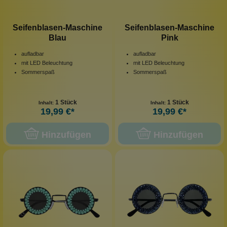
Seifenblasen-Maschine
Seifenblasen-Maschine
Blau
Pink
aufladbar
aufladbar
mit LED Beleuchtung
mit LED Beleuchtung
Sommerspaß
Sommerspaß
1 Stück
1 Stück
Inhalt:
Inhalt:
19,99 €*
19,99 €*
Hinzufügen
Hinzufügen