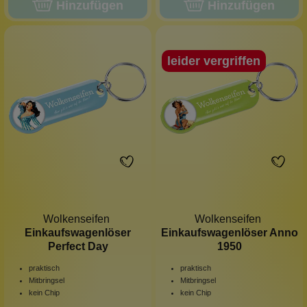
Hinzufügen
Hinzufügen
leider vergriffen
Wolkenseifen
Wolkenseifen
Einkaufswagenlöser
Einkaufswagenlöser Anno
Perfect Day
1950
praktisch
praktisch
Mitbringsel
Mitbringsel
kein Chip
kein Chip