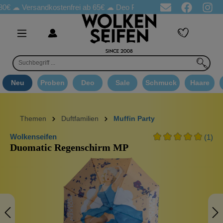
rsandkostenfrei ab 65€
☁ Deo Proben in jeder Bestellung
☁ Go
Neu
Proben
Deo
Sale
Schmuck
Haare
Themen
Duftfamilien
Muffin Party
Wolkenseifen
(1)
Duomatic Regenschirm MP