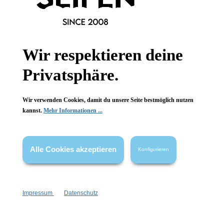
Informationen
Wir respektieren deine
Gesetzliche Informationen
Privatsphäre.
Wissenswertes
Wir verwenden Cookies, damit du unsere Seite bestmöglich nutzen
FAQ
kannst.
Mehr Informationen ...
Alle Cookies akzeptieren
Konfigurieren
Vertrag widerrufen
* Alle Preise inkl. gesetzl. Mehrwertsteuer zzgl.
Versandkosten
,
Impressum
Datenschutz
wenn nicht anders angegeben.