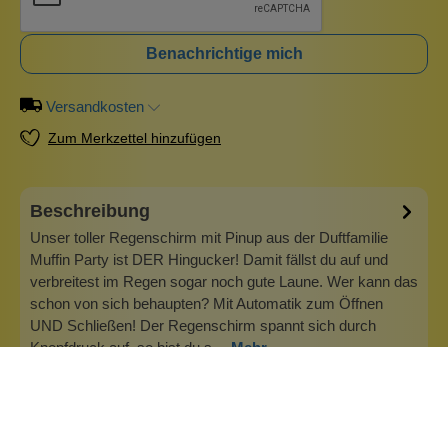
Benachrichtige mich
Versandkosten
Zum Merkzettel hinzufügen
Beschreibung
Unser toller Regenschirm mit Pinup aus der Duftfamilie
Muffin Party ist DER Hingucker! Damit fällst du auf und
verbreitest im Regen sogar noch gute Laune. Wer kann das
schon von sich behaupten? Mit Automatik zum Öffnen
UND Schließen! Der Regenschirm spannt sich durch
Knopfdruck auf, so bist du s…
Mehr
Duftfamilie
Wir feiern eine Party! Mit süßen, leckeren, fruchtigen