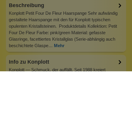
Beschreibung
Konplott Petit Four De Fleur Haarspange Sehr aufwändig
gestaltete Haarspange mit den für Konplott typischen
opulenten Kristallsteinen. Produktdetails Kollektion: Petit
Four De Fleur Farbe: pink/green Material: gefasste
Glasringe, facettiertes Kristallglas (Serie-abhängig auch
beschichtete Glaspe…
Mehr
Info zu Konplott
Konplott — Schmuck, der auffällt. Seit 1988 kreiert
Designerin Miranda Konstantinidou von Luxemburg aus
handgefertigten Modeschmuck, der Farben, Kristalle und
außergewöhnliche Details zu echten Statement-Pieces
vereint. Jedes Stück wird mit Liebe zum Detail gefertigt und
bringt Individualität in je…
Inhaltsstoffe