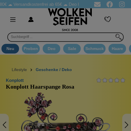
☁
Versandkostenfrei ab 65€
☁ Deo Proben in jeder Bestellung
☁ 
Neu
Proben
Deo
Sale
Schmuck
Haare
Lifestyle
Geschenke / Deko
Konplott
Konplott Haarspange Rosa