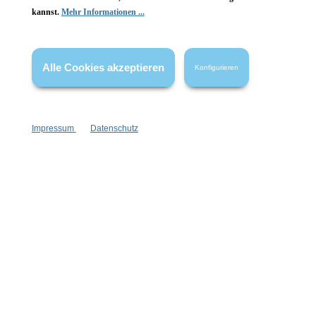
kannst.
Mehr Informationen ...
Vertrag widerrufen
* Alle Preise inkl. gesetzl. Mehrwertsteuer zzgl.
Versandkosten
,
Alle Cookies akzeptieren
Konfigurieren
wenn nicht anders angegeben.
Impressum
Datenschutz