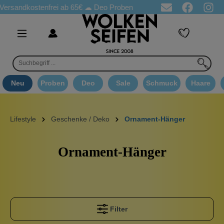
ostenfrei ab 65€
☁ Deo Proben in jeder Bestellung
☁ Goodie 
Neu
Proben
Deo
Sale
Schmuck
Haare
Lifestyle
Geschenke / Deko
Ornament-Hänger
Ornament-Hänger
Filter