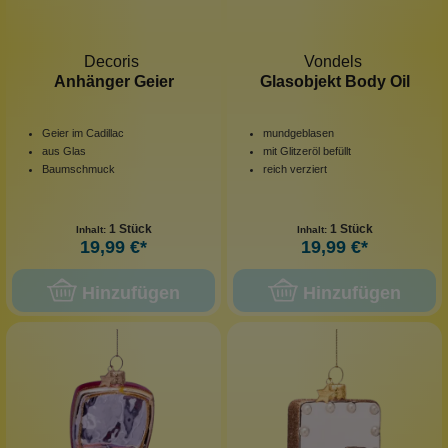
Decoris
Vondels
Anhänger Geier
Glasobjekt Body Oil
Geier im Cadillac
mundgeblasen
aus Glas
mit Glitzeröl befüllt
Baumschmuck
reich verziert
1 Stück
1 Stück
Inhalt:
Inhalt:
19,99 €*
19,99 €*
Hinzufügen
Hinzufügen