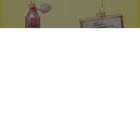
Vondels
Vondels
Glasobjekt Haarspray
Glasobjekt Fake Lashes
mundgeblasen
mundgeblasen
handgemalt
handgemalt
reich verziert
reich verziert
1 Stück
1 Stück
Inhalt:
Inhalt:
19,99 €*
19,99 €*