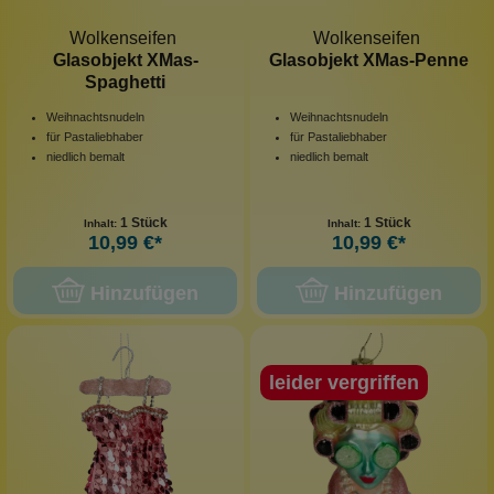
Wolkenseifen
Wolkenseifen
Glasobjekt XMas-
Glasobjekt XMas-Penne
Spaghetti
Weihnachtsnudeln
Weihnachtsnudeln
für Pastaliebhaber
für Pastaliebhaber
niedlich bemalt
niedlich bemalt
1 Stück
1 Stück
Inhalt:
Inhalt:
10,99 €*
10,99 €*
Hinzufügen
Hinzufügen
leider vergriffen