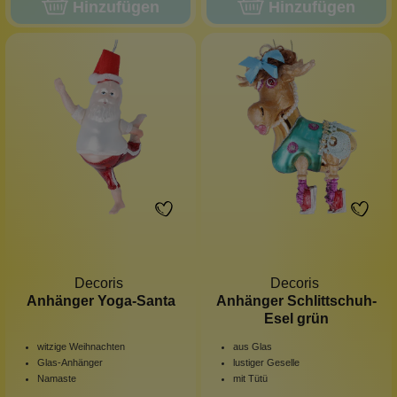
Hinzufügen
Hinzufügen
Decoris
Decoris
Anhänger Yoga-Santa
Anhänger Schlittschuh-
Esel grün
witzige Weihnachten
aus Glas
Glas-Anhänger
lustiger Geselle
Namaste
mit Tütü