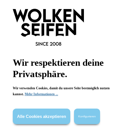
Vondels
Vondels
Glasobjekt
Glasobjekt
Badewanne
Badewanne
mundgeblasen
mundgeblasen
Wir respektieren deine
handgemalt
handgemalt
reich verziert
reich verziert
Privatsphäre.
1 Stück
1 Stück
Inhalt:
Inhalt:
19,99 €*
19,99 €*
Wir verwenden Cookies, damit du unsere Seite bestmöglich nutzen
kannst.
Mehr Informationen ...
Hinzufügen
Hinzufügen
Alle Cookies akzeptieren
Konfigurieren