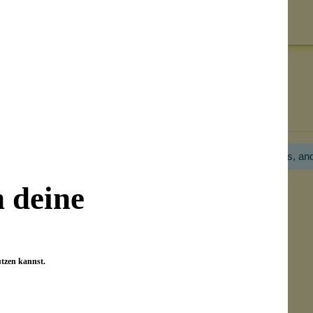
on unseren Kunden beantwortet werden.
Bewertungen nur in der aktuellen Sprache anzeigen.
Hier gibt es noch gar keine Bewertung! Bitte hilf uns, an
n deine
utzen kannst.