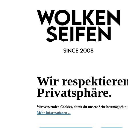
Deine Frage kann entweder von uns, von Herstellern oder v
Bewertungen
0 von 0 Bewertungen
Begeistert? Dann los!
Wir freuen uns über deine Bewertung. Damit hilfst du uns,
auch Andere zu begeistern.
Wir respektiere
Privatsphäre.
Hier Bewertung abgeben
Die Bewertungen werden vor ihrer Veröffentlichung nicht auf ihre
Wir verwenden Cookies, damit du unsere Seite bestmöglich n
Echtheit überprüft. Sie können daher auch von Verbrauchern stammen,
Mehr Informationen ...
die die bewerteten Produkte tatsächlich gar nicht erworben/genutzt
haben.