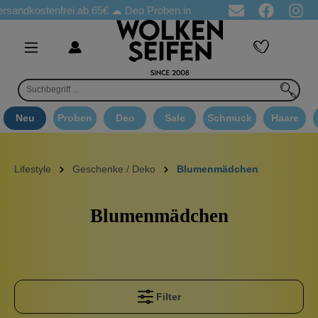
ostenfrei ab 65€
☁ Deo Proben in jeder Bestellung
☁ Goodie A
Neu
Proben
Deo
Sale
Schmuck
Haare
Lifestyle
Geschenke / Deko
Blumenmädchen
Blumenmädchen
Filter