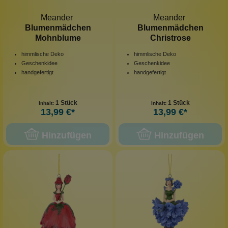
Meander
Meander
Blumenmädchen
Blumenmädchen
Mohnblume
Christrose
himmlische Deko
himmlische Deko
Geschenkidee
Geschenkidee
handgefertigt
handgefertigt
1 Stück
1 Stück
Inhalt:
Inhalt:
13,99 €*
13,99 €*
Hinzufügen
Hinzufügen