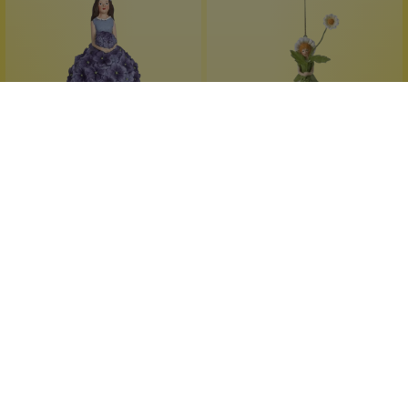
Meander
Meander
Blumenmädchen
Blumenmädchen
Hortensie blau
Margerite
leuchtende Farben
himmlische Deko
Geschenkidee
Geschenkidee
handgefertigt
handgefertigt
1 Stück
1 Stück
Inhalt:
Inhalt:
14,99 €*
14,99 €*