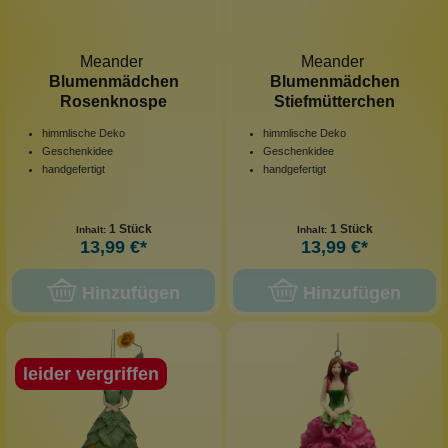
Meander
Meander
Blumenmädchen
Blumenmädchen
Rosenknospe
Stiefmütterchen
himmlische Deko
himmlische Deko
Geschenkidee
Geschenkidee
handgefertigt
handgefertigt
1 Stück
1 Stück
Inhalt:
Inhalt:
13,99 €*
13,99 €*
Hinzufügen
Hinzufügen
leider vergriffen