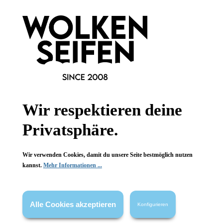
Meander
Meander
Blumenmädchen
Blumenmädchen
Geranie
Geranie
himmlische Deko
himmlische Deko
Wir respektieren deine
Geschenkidee
Geschenkidee
handgefertigt
handgefertigt
Privatsphäre.
1 Stück
1 Stück
Inhalt:
Inhalt:
13,99 €*
13,99 €*
Wir verwenden Cookies, damit du unsere Seite bestmöglich nutzen
kannst.
Mehr Informationen ...
Hinzufügen
Hinzufügen
Alle Cookies akzeptieren
Konfigurieren