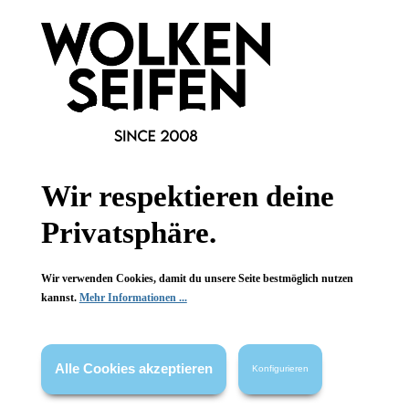
Informationen
Gesetzliche Informationen
Wissenswertes
FAQ
Wir respektieren deine
Privatsphäre.
Vertrag widerrufen
Wir verwenden Cookies, damit du unsere Seite bestmöglich nutzen
* Alle Preise inkl. gesetzl. Mehrwertsteuer zzgl.
Versandkosten
,
kannst.
Mehr Informationen ...
wenn nicht anders angegeben.
Alle Cookies akzeptieren
Konfigurieren