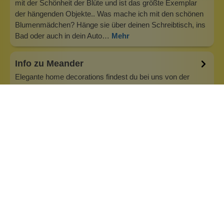
mit der Schönheit der Blüte und ist das größte Exemplar
der hängenden Objekte.. Was mache ich mit den schönen
Blumenmädchen? Hänge sie über deinen Schreibtisch, ins
Bad oder auch in dein Auto…
Mehr
Info zu Meander
Elegante home decorations findest du bei uns von der
wundervollen niederländischen Marke Meander. Die
zauberhaften Blumenmädchen sind eine Augenweide und
eine ganz besondere Dekoration für dein schönes Heim.
Wenn du etwas Außergewöhnliches, abseits vom Deko-
Allerlei verschenken möchtest, bist du h…
Inhaltsstoffe
Bewertungen (0)
Fragen & Antworten (0)