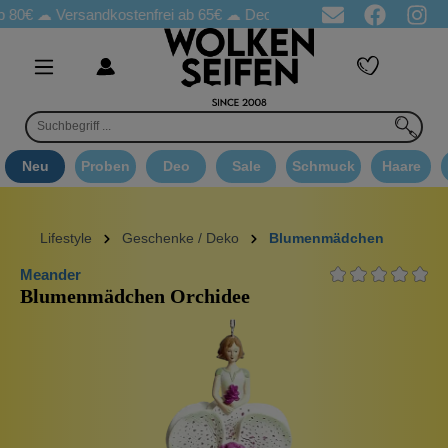
 ☁
Versandkostenfrei ab 65€
☁ Deo Proben in jeder Bestellung
☁
Neu
Proben
Deo
Sale
Schmuck
Haare
Lifestyle
Geschenke / Deko
Blumenmädchen
Meander
Blumenmädchen Orchidee