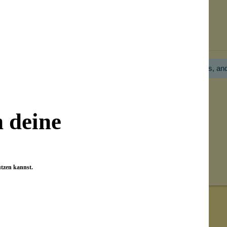
Bewertungen nur in der aktuellen Sprache anzeigen.
Hier gibt es noch gar keine Bewertung! Bitte hilf uns, an
n deine
utzen kannst.