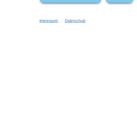
Impressum
Datenschutz
Informationen
Gesetzliche
Blog
Datenschutz
Versandinformationen
AGB
Kontakt
Widerrufsrech
Cookie Einstellungen
Impressum