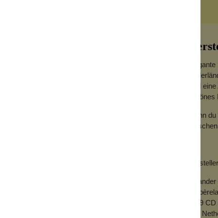
Herst
Elegante 
niederlä
sind eine
schönes 
ommt auch das Blumenmädchen zu dir.
Wenn du 
verschenk
in Auto. Verschenke sie an jemanden, den
derzimmer oder in den Eingangsbereich
rere nebeneinander hängst, die farblich
Herstelle
Meander
Ampèrela
2289 CD 
The Neth