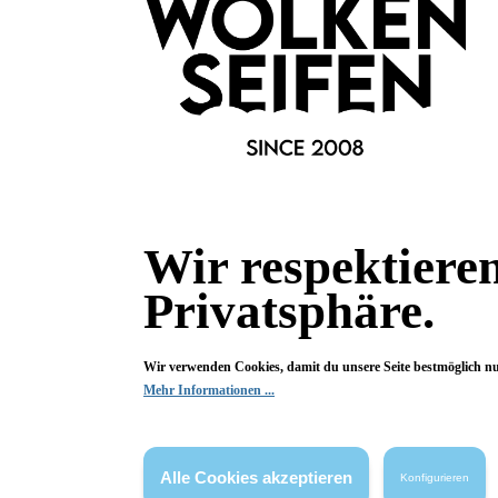
Bewertungen
0 von 0 Bewertungen
Begeistert? Dann los!
Wir freuen uns über deine Bewertung. Damit hilfst du uns,
auch Andere zu begeistern.
Wir respektiere
Hier Bewertung abgeben
Privatsphäre.
Die Bewertungen werden vor ihrer Veröffentlichung nicht auf ihre
Echtheit überprüft. Sie können daher auch von Verbrauchern stammen,
die die bewerteten Produkte tatsächlich gar nicht erworben/genutzt
haben.
Wir verwenden Cookies, damit du unsere Seite bestmöglich n
Mehr Informationen ...
Alle Cookies akzeptieren
Konfigurieren