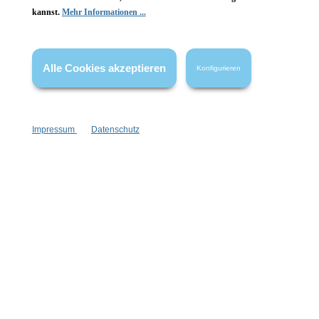
kannst.
Mehr Informationen ...
Vertrag widerrufen
* Alle Preise inkl. gesetzl. Mehrwertsteuer zzgl.
Versandkosten
,
Alle Cookies akzeptieren
Konfigurieren
wenn nicht anders angegeben.
Impressum
Datenschutz