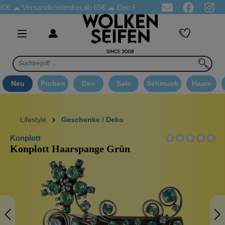
Versandkostenfrei ab 65€
☁ Deo Proben in jeder Bestellung
☁ 
Neu
Proben
Deo
Sale
Schmuck
Haare
Lifestyle
Geschenke / Deko
Konplott
Konplott Haarspange Grün