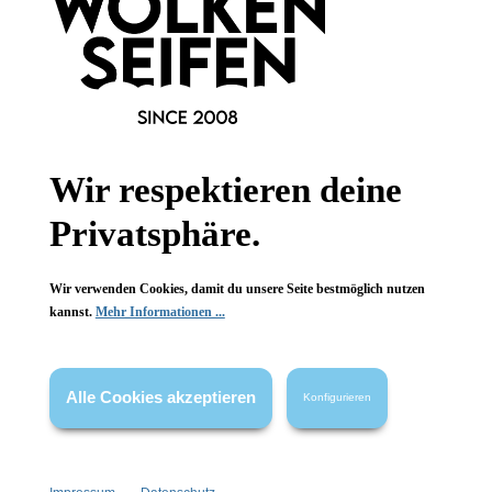
Informationen
Wir respektieren deine
Gesetzliche Informationen
Privatsphäre.
Wissenswertes
Wir verwenden Cookies, damit du unsere Seite bestmöglich nutzen
FAQ
kannst.
Mehr Informationen ...
Alle Cookies akzeptieren
Konfigurieren
Vertrag widerrufen
* Alle Preise inkl. gesetzl. Mehrwertsteuer zzgl.
Versandkosten
,