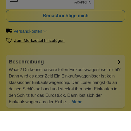
Benachrichtige mich
Versandkosten
Zum Merkzettel hinzufügen
Beschreibung
Waas? Du kennst unsere tollen Einkaufswagenlöser nicht?
Dann wird es aber Zeit! Ein Einkaufswagenlöser ist kein
klassischer Einkaufswagenchip. Den Löser hängst du an
deinen Schlüsselbund und steckst ihm beim Einkaufen in
den Schlitz für das Eurostück. Dann löst sich der
Einkaufswagen aus der Reihe…
Mehr
Duftfamilie
Anno 1920 und Anno 1950 Es handelt sich bei beiden Düfte