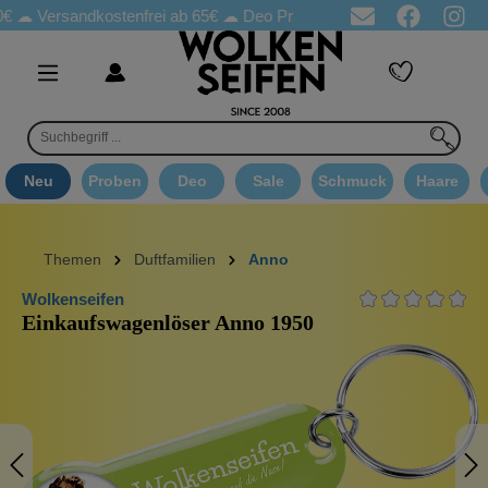
sandkostenfrei ab 65€
☁ Deo Proben in jeder Bestellung
☁ Good
Neu
Proben
Deo
Sale
Schmuck
Haare
Themen
Duftfamilien
Anno
Wolkenseifen
Einkaufswagenlöser Anno 1950