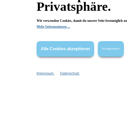
Sommer-Lady
Gesc
Privatsphäre.
Sommer-Dekofigur
für
Wir verwenden Cookies, damit du unsere Seite bestmöglich n
Neutrale Farben
für
Mehr Informationen ...
Gute-Laune-Objekt
Ret
Inhalt:
1 Stück
39,99 €*
Alle Cookies akzeptieren
Konfigurieren
I
Impressum
Datenschutz
Neu