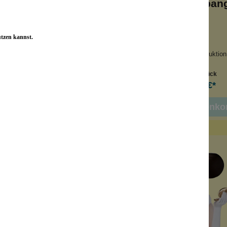
henkdose Laundry
Konplott Haarspan
Tabs
 Waschmitteltabs
Große Leuchtkraft
utzen kannst.
 Waschmittelpulver
Handgefertigt
ro-Vorratsdose
Keine Massenproduktion
Inhalt:
1 Stück
Inhalt:
1 Stück
11,99 €*
115,00 €*
n den Warenkorb
In den Warenko