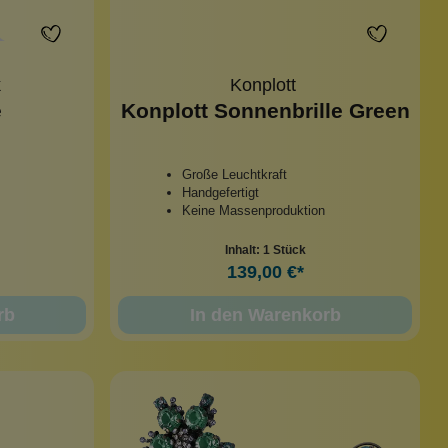
k
Konplott
e
Konplott Sonnenbrille Green
Große Leuchtkraft
Handgefertigt
Keine Massenproduktion
Inhalt:
1 Stück
139,00 €*
rb
In den Warenkorb