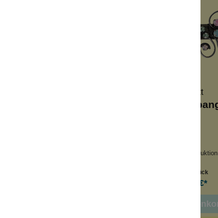
Meander
Konplott
nmädchen Geranie
Konplott Haarspang
Lila
mlische Deko
Große Leuchtkraft
chenkidee
Handgefertigt
dgefertigt
Keine Massenproduktion
Inhalt:
1 Stück
Inhalt:
1 Stück
13,99 €*
115,00 €*
n den Warenkorb
In den Warenko