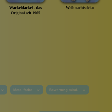
Wackeldackel - das
Weihnachtsdeko
Taschen
Original seit 1965
urbeutel
Pinsel
Haargummis und Spangen
Metallfarbe
Bewertung mind.