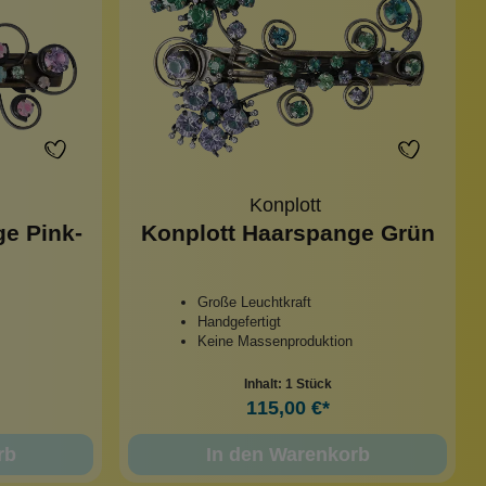
Konplott
e Pink-
Konplott Haarspange Grün
Große Leuchtkraft
Handgefertigt
Keine Massenproduktion
Inhalt:
1 Stück
115,00 €*
rb
In den Warenkorb