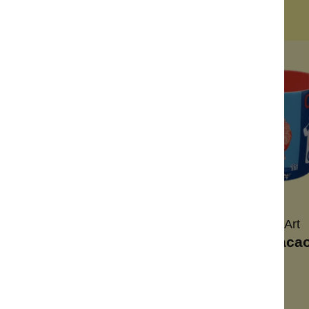
leider vergriffen
ésame Cosmetics
Nostalgic Art
Kompaktspiegel Rose
Tasse Caca
 Acrylharz
Keramik
 Magnetverschluss
Retro-Motiv