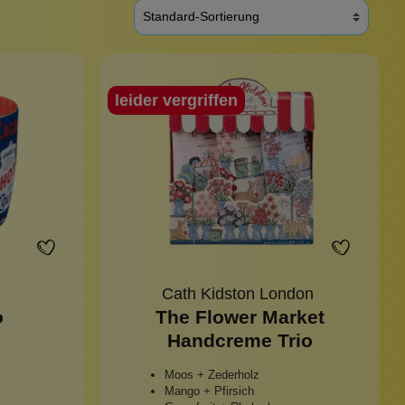
leider vergriffen
Cath Kidston London
o
The Flower Market
Handcreme Trio
Moos + Zederholz
Mango + Pfirsich