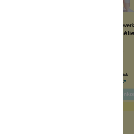
Gilde Handwerk
Gilde Handwer
Lady Sophie
Lady Améli
gante Dekofigur
elegante Dekofigur
trale Farben
neutrale Farben
lsichere Deko
stilsichere Deko
Inhalt:
1 Stück
Inhalt:
1 Stück
69,99 €*
69,99 €*
n den Warenkorb
In den Warenko