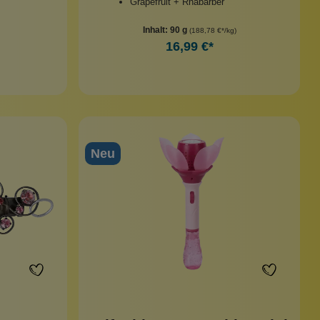
Grapefruit + Rhabarber
Inhalt:
90 g
(188,78 €*/kg)
16,99 €*
Neu