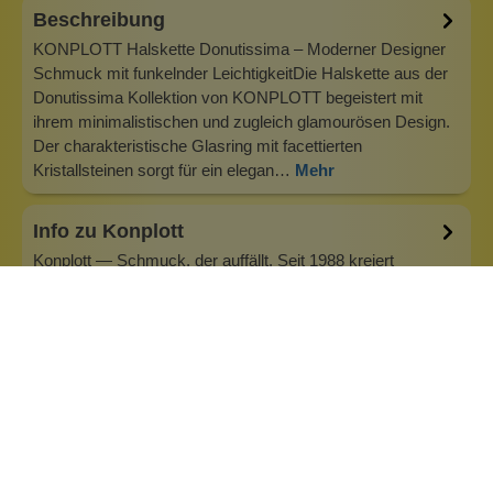
Beschreibung
KONPLOTT Halskette Donutissima – Moderner Designer
Schmuck mit funkelnder LeichtigkeitDie Halskette aus der
Donutissima Kollektion von KONPLOTT begeistert mit
ihrem minimalistischen und zugleich glamourösen Design.
Der charakteristische Glasring mit facettierten
Kristallsteinen sorgt für ein elegan…
Mehr
Info zu Konplott
Konplott — Schmuck, der auffällt. Seit 1988 kreiert
Designerin Miranda Konstantinidou von Luxemburg aus
handgefertigten Modeschmuck, der Farben, Kristalle und
außergewöhnliche Details zu echten Statement-Pieces
vereint. Jedes Stück wird mit Liebe zum Detail gefertigt und
bringt Individualität in je…
Inhaltsstoffe