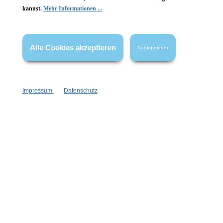
kannst.
Mehr Informationen ...
Vertrag widerrufen
* Alle Preise inkl. gesetzl. Mehrwertsteuer zzgl.
Versandkosten
,
Alle Cookies akzeptieren
Konfigurieren
wenn nicht anders angegeben.
Impressum
Datenschutz