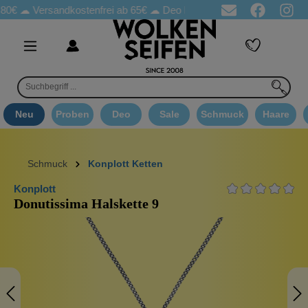
☁
Versandkostenfrei ab 65€
☁ Deo Proben in jeder Bestellung
☁ 
Neu
Proben
Deo
Sale
Schmuck
Haare
Schmuck
Konplott Ketten
Konplott
Donutissima Halskette 9