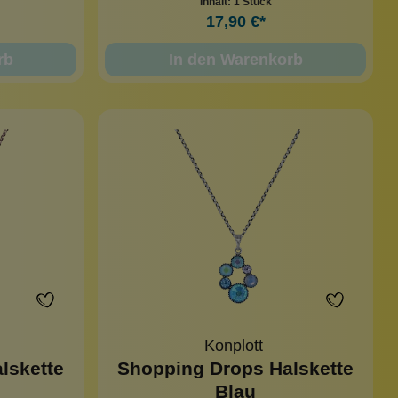
Inhalt:
1 Stück
17,90 €*
rb
In den Warenkorb
Konplott
lskette
Shopping Drops Halskette
Blau