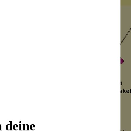
Konplott
Konplott
Pethora Halskette 2
Daisy Love Halsket
bhaber-Kollektion
strahlende Farben
dgefertigt
Handgefertigt
ten
verspielt elegant
n deine