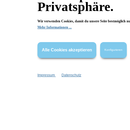
Inhalt:
1 Stück
Privatsphäre.
39,90 €*
In den Warenkorb
I
Wir verwenden Cookies, damit du unsere Seite bestmöglich n
Mehr Informationen ...
Alle Cookies akzeptieren
Konfigurieren
Impressum
Datenschutz
Konplott
School of Fish Halskette 2
Soft Te