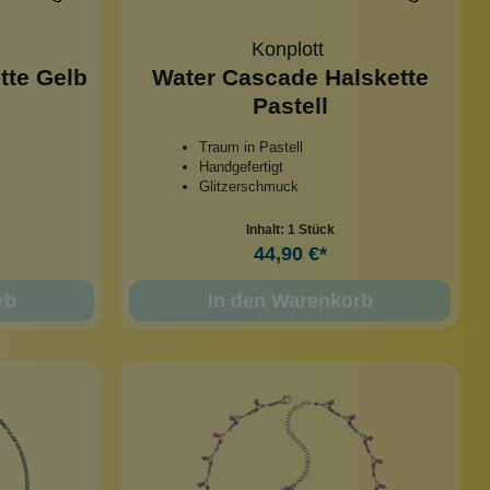
Konplott
tte Gelb
Water Cascade Halskette
Pastell
Traum in Pastell
Handgefertigt
Glitzerschmuck
Inhalt:
1 Stück
44,90 €*
rb
In den Warenkorb