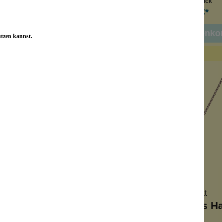
Inhalt:
1 Stück
Inhalt:
1 Stück
74,90 €*
29,90 €*
n den Warenkorb
In den Warenko
utzen kannst.
Konplott
Konplott
mptations Halskette
Shopping Drops Ha
Blau
Rot