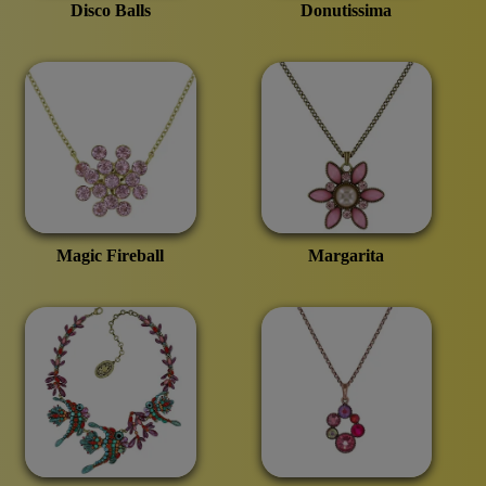
Disco Balls
Donutissima
Magic Fireball
Margarita
Broschen