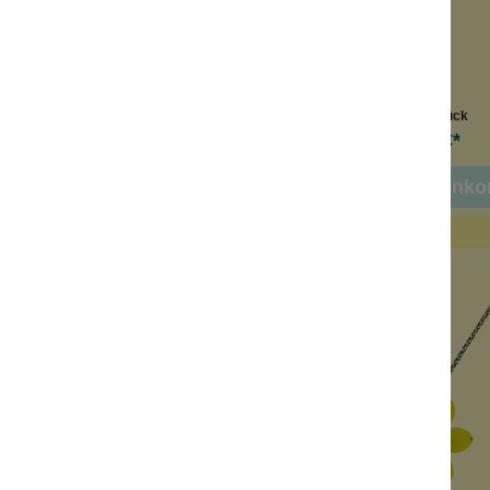
grane Herzkette
tolle, satte Farben
dgefertigt
Handgefertigt
ue Glitzersteine
Traum in Rot
Inhalt:
1 Stück
Inhalt:
1 Stück
24,90 €*
34,90 €*
n den Warenkorb
In den Warenko