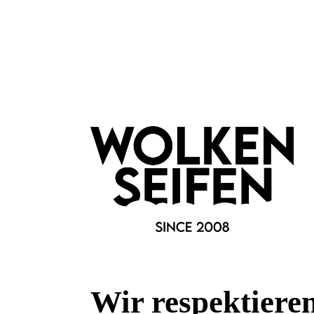
Konplott
Magic Fireball Halskette 12
Banana 
Große Leuchtkraft
Lie
Handgefertigt
Han
Keine Massenproduktion
sel
Wir respektiere