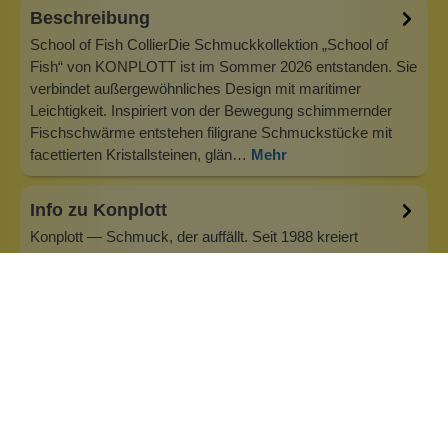
Beschreibung
School of Fish CollierDie Schmuckkollektion „School of
Fish“ von KONPLOTT ist im Sommer 2026 entstanden. Sie
verbindet außergewöhnliches Design mit maritimer
Leichtigkeit. Inspiriert von der Bewegung schimmernder
Fischschwärme entstehen filigrane Schmuckstücke mit
facettierten Kristallsteinen, glän…
Mehr
Info zu Konplott
Konplott — Schmuck, der auffällt. Seit 1988 kreiert
Designerin Miranda Konstantinidou von Luxemburg aus
handgefertigten Modeschmuck, der Farben, Kristalle und
außergewöhnliche Details zu echten Statement-Pieces
vereint. Jedes Stück wird mit Liebe zum Detail gefertigt und
bringt Individualität in je…
Inhaltsstoffe