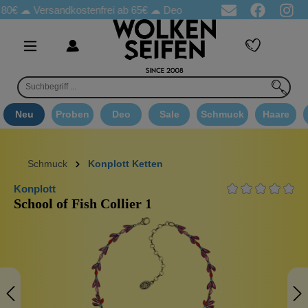
☁
Versandkostenfrei ab 65€
☁ Deo Proben in jeder Bestellung
☁ 
Neu
Proben
Deo
Sale
Schmuck
Haare
Schmuck
Konplott Ketten
Konplott
School of Fish Collier 1