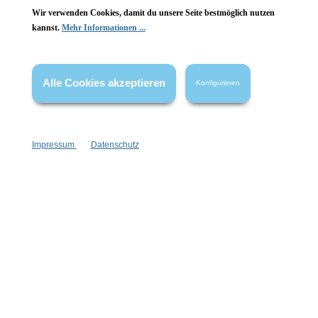
Wir verwenden Cookies, damit du unsere Seite bestmöglich nutzen
Vertrag widerrufen
kannst.
Mehr Informationen ...
* Alle Preise inkl. gesetzl. Mehrwertsteuer zzgl.
Versandkosten
,
wenn nicht anders angegeben.
Alle Cookies akzeptieren
Konfigurieren
Impressum
Datenschutz