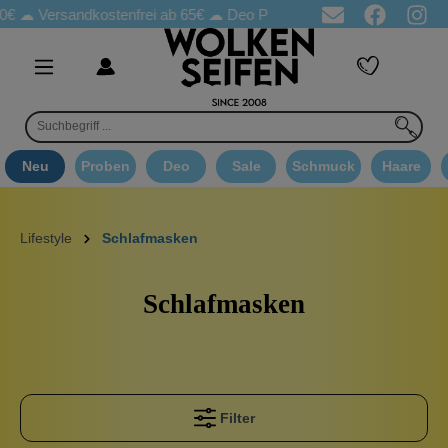
 ☁
Versandkostenfrei ab 65€
☁ Deo Proben in jeder Bestellung
☁
Neu
Proben
Deo
Sale
Schmuck
Haare
Lifestyle
Schlafmasken
Schlafmasken
Filter