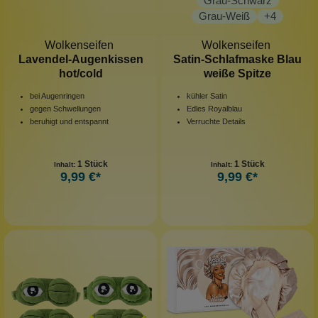
Grau-Schwarz
Grau-Weiß
+
4
Wolkenseifen
Wolkenseifen
Lavendel-Augenkissen
Satin-Schlafmaske Blau
hot/cold
weiße Spitze
bei Augenringen
kühler Satin
gegen Schwellungen
Edles Royalblau
beruhigt und entspannt
Verruchte Details
1 Stück
1 Stück
Inhalt:
Inhalt:
9,99 €*
9,99 €*