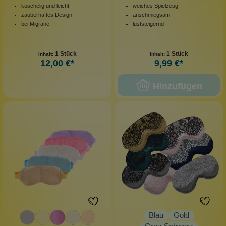
kuschelig und leicht
weiches Spielzeug
zauberhaftes Design
anschmiegsam
bei Migräne
luststeigernd
1 Stück
1 Stück
Inhalt:
Inhalt:
12,00 €*
9,99 €*
Hinzufügen
Blau
Gold