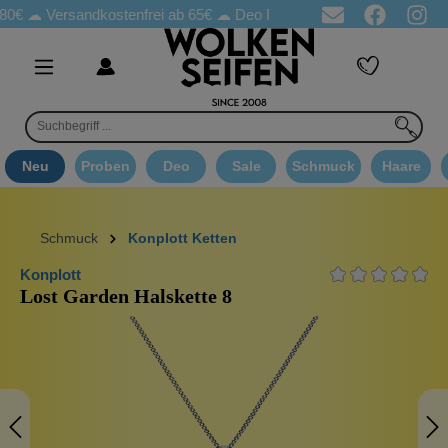
80€ ☁
Versandkostenfrei ab 65€
☁ Deo Proben in jeder Bestellung
Neu
Proben
Deo
Sale
Schmuck
Haare
Schmuck
Konplott Ketten
Konplott
Lost Garden Halskette 8