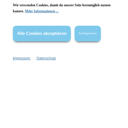
Wir verwenden Cookies, damit du unsere Seite bestmöglich nutzen
Vertrag widerrufen
kannst.
Mehr Informationen ...
* Alle Preise inkl. gesetzl. Mehrwertsteuer zzgl.
Versandkosten
,
wenn nicht anders angegeben.
Alle Cookies akzeptieren
Konfigurieren
Impressum
Datenschutz