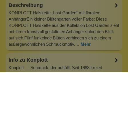
Beschreibung
KONPLOTT Halskette „Lost Garden“ mit floralem
AnhängerEin kleiner Blütengarten voller Farbe: Diese
KONPLOTT Halskette aus der Kollektion Lost Garden zieht
mit ihrem kunstvoll gestalteten Anhänger sofort den Blick
auf sich.Fünf funkelnde Blüten verbinden sich zu einem
außergewöhnlichen Schmuckmotiv.…
Mehr
Info zu Konplott
Konplott — Schmuck, der auffällt. Seit 1988 kreiert
Designerin Miranda Konstantinidou von Luxemburg aus
handgefertigten Modeschmuck, der Farben, Kristalle und
außergewöhnliche Details zu echten Statement-Pieces
vereint. Jedes Stück wird mit Liebe zum Detail gefertigt und
bringt Individualität in je…
Inhaltsstoffe