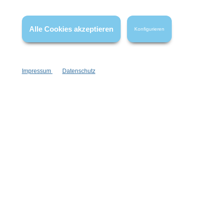
Wissenswertes
Alle Cookies akzeptieren
Konfigurieren
FAQ
Impressum
Datenschutz
Vertrag widerrufen
* Alle Preise inkl. gesetzl. Mehrwertsteuer zzgl.
Versandkosten
,
wenn nicht anders angegeben.