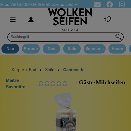
rsandkostenfrei ab 65€
☁ Deo Proben in jeder Bestellung
☁ Go
Neu
Proben
Deo
Sale
Schmuck
Haare
Körper + Bad
Seife
Gästeseife
Maitre
Gäste-Milchseifen
Savonitto