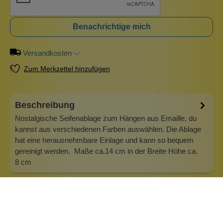
Benachrichtige mich
Versandkosten
Zum Merkzettel hinzufügen
Beschreibung
Nostalgische Seifenablage zum Hängen aus Emaille, du
kannst aus verschiedenen Farben auswählen. Die Ablage
hat eine herausnehmbare Einlage und kann so bequem
gereinigt werden. Maße ca.14 cm in der Breite Höhe ca.
8 cm
Info zu Münder Email
Nostalgische Seifenablagen von Münder-Email Seit 1980
bemüht sich die deutsche Firma Münder-Email darum, den