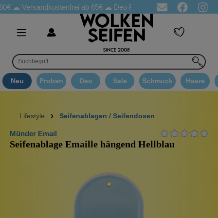
rsandkostenfrei ab 65€
☁ Deo Proben in jeder Bestellung
☁ Go
Neu
Proben
Deo
Sale
Schmuck
Haare
Lifestyle
Seifenablagen / Seifendosen
Münder Email
Seifenablage Emaille hängend Hellblau