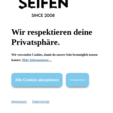
Informationen
Gesetzliche Informationen
Wir respektieren deine
Privatsphäre.
Wissenswertes
FAQ
Wir verwenden Cookies, damit du unsere Seite bestmöglich nutzen
kannst.
Mehr Informationen ...
Alle Cookies akzeptieren
Konfigurieren
Vertrag widerrufen
* Alle Preise inkl. gesetzl. Mehrwertsteuer zzgl.
Versandkosten
,
wenn nicht anders angegeben.
Impressum
Datenschutz