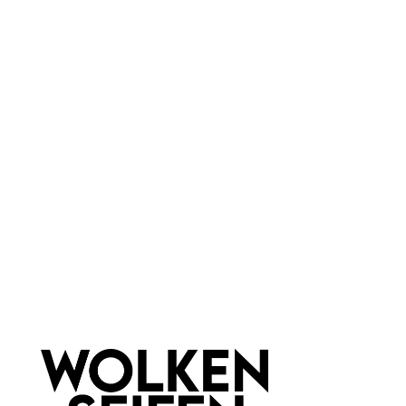
Hellblau
Marke:
Münder Email
Material:
Emaille
Newsletter abonnieren!