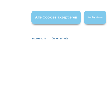
Informationen
Gesetzliche
Alle Cookies akzeptieren
Konfigurieren
Blog
Datenschutz
Versandinformationen
AGB
Kontakt
Widerrufsrech
Cookie Einstellungen
Impressum
Impressum
Datenschutz
Zahlungsinformationen
Informatione
Newsletter
Stellenangebote
Goodies