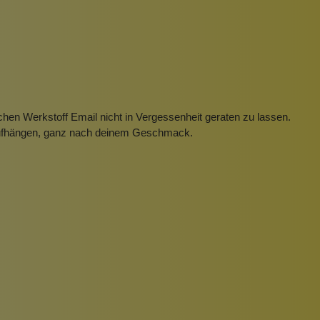
Pinzetten
Pomade
Insektenstiche
Sonnenschutz
Taschen
rscrub
Körperpuder
urbeutel
Pinsel
hen Werkstoff Email nicht in Vergessenheit geraten zu lassen.
Nachfüllpackungen
 Aufhängen, ganz nach deinem Geschmack.
Haargummis und Spangen
Rasur
Sonnenschutz