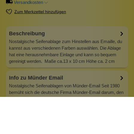
Versandkosten
Zum Merkzettel hinzufügen
Beschreibung
Nostalgische Seifenablage zum Hinstellen aus Emaille, du
kannst aus verschiedenen Farben auswählen. Die Ablage
hat eine herausnehmbare Einlage und kann so bequem
gereinigt werden. Maße ca.13 x 10 cm Höhe ca. 2 cm
Info zu Münder Email
Nostalgische Seifenablagen von Münder-Email Seit 1980
bemüht sich die deutsche Firma Münder-Email darum, den
nostalgischen Werkstoff Email nicht in Vergessenheit
geraten zu lassen. Im Wolkenseifen Shop findet ihr
exklusive Seifenablagen: stehend oder zum Aufhängen,
ganz nach deinem Geschmack. Her…