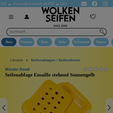
☁
Versandkostenfrei ab 65€
☁ Deo Proben in jeder Bestellung
☁ 
Neu
Proben
Deo
Sale
Schmuck
Haare
Lifestyle
Seifenablagen / Seifendosen
Münder Email
Seifenablage Emaille stehend Sonnengelb