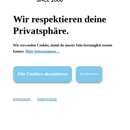
Informationen
Gesetzliche Informationen
Wir respektieren deine
Privatsphäre.
Wissenswertes
FAQ
Wir verwenden Cookies, damit du unsere Seite bestmöglich nutzen
kannst.
Mehr Informationen ...
Alle Cookies akzeptieren
Konfigurieren
Vertrag widerrufen
* Alle Preise inkl. gesetzl. Mehrwertsteuer zzgl.
Versandkosten
,
wenn nicht anders angegeben.
Impressum
Datenschutz