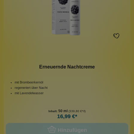
Erneuernde Nachtcreme
mit Brombeerkernöl
regeneriert über Nacht
mit Lavendelwasser
50 ml
Inhalt:
(339,80 €*/l)
16,99 €*
Hinzufügen