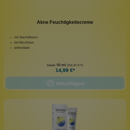
Akne Feuchtigkeitscreme
mit Stachelbeere
bei Mischhaut
antioxidativ
50 ml
Inhalt:
(299,80 €*/l)
14,99 €*
Hinzufügen