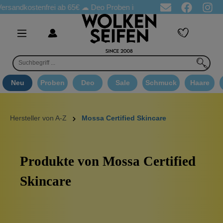
dkostenfrei ab 65€
☁ Deo Proben in jeder Bestellung
☁ Goodie
Neu
Proben
Deo
Sale
Schmuck
Haare
Hersteller von A-Z
Mossa Certified Skincare
Produkte von Mossa Certified
Skincare