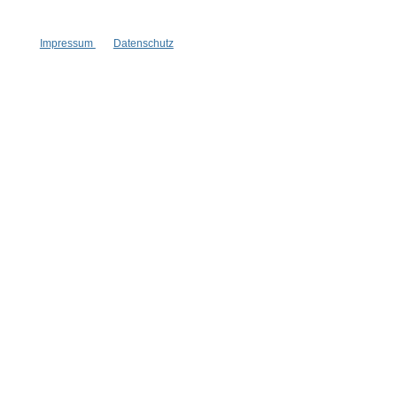
mit Fruchtsäure
7 Extrakte
mit Hyaluronsäure
Impressum
Datenschutz
30 ml
Inhalt:
(633,00 €*/l)
18,99 €*