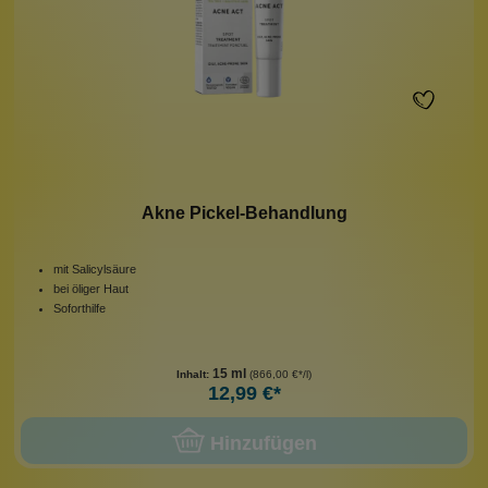
Akne Pickel-Behandlung
mit Salicylsäure
bei öliger Haut
Soforthilfe
15 ml
Inhalt:
(866,00 €*/l)
12,99 €*
Hinzufügen