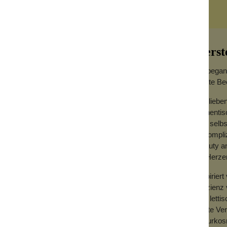
Herst
Es begann
Beste Bee
Wir liebe
ige Mischung aus Bio-Ölen aus Apfel,
authenti
flaume, Birne, Hagebutte, Hafer und
uns selbs
unkompliz
Beauty an
ckene oder fahle Haut Haut, eignet sich aber
im Herzen
ne Haut unter Temperaturschwankungen
Inspirier
rocken ist, integriere das Öl in deine
Effizienz
n des Öls in deine normale Tages- oder
von letti
echte Ver
Naturkosm