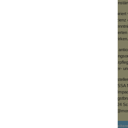
 Feuchtigkeitsgleichgewicht wieder her. Es
eigenstän
ung unter dem Make-up.
Inspirier
Effizienz
 das gereinigte Gesicht und den Hals. Du
Erkenntni
beimischen.
Experten 
bewirken
Von antio
lösungsor
Haarpfleg
Liefer- u
Herstelle
MOSSA N
c/o Impa
Pfingstbr
65824 Sc
info@mo
Weitere