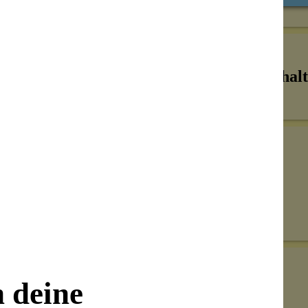
Inhalt
Senden
on unseren Kunden beantwortet werden.
n deine
Bewertungen nur in der aktuellen Sprache anzeigen.