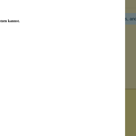
Hier gibt es noch gar keine Bewertung! Bitte hilf uns, an
utzen kannst.