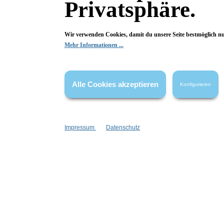
Privatsphäre.
Begeistert? Dann los!
Wir verwenden Cookies, damit du unsere Seite bestmöglich n
Wir freuen uns über deine Bewertung. Damit hilfst du uns,
Mehr Informationen ...
auch Andere zu begeistern.
Hier Bewertung abgeben
Alle Cookies akzeptieren
Konfigurieren
Die Bewertungen werden vor ihrer Veröffentlichung nicht auf ihre
Echtheit überprüft. Sie können daher auch von Verbrauchern stammen,
die die bewerteten Produkte tatsächlich gar nicht erworben/genutzt
haben.
Impressum
Datenschutz