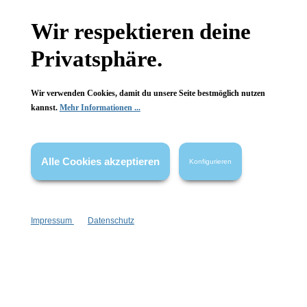
Wir respektieren deine
Newsletter abonnieren!
Privatsphäre.
Wir verwenden Cookies, damit du unsere Seite bestmöglich nutzen
kannst.
Mehr Informationen ...
Informationen
Alle Cookies akzeptieren
Konfigurieren
Gesetzliche Informationen
Wissenswertes
Impressum
Datenschutz
FAQ