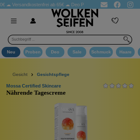
ersandkostenfrei ab 65€
☁ Deo Proben in jeder Bestellung
☁ G
Neu
Proben
Deo
Sale
Schmuck
Haare
Gesicht
Gesichtspflege
Mossa Certified Skincare
Nährende Tagescreme