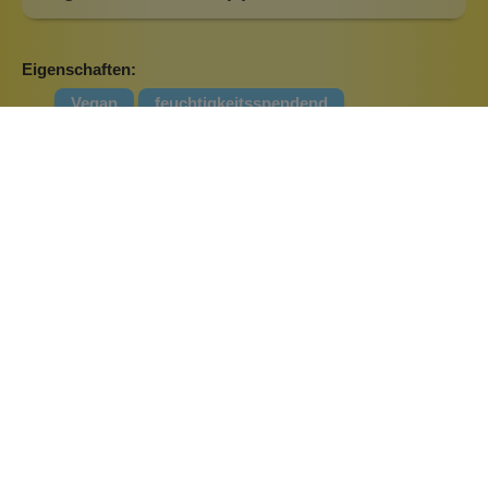
Eigenschaften:
Vegan
feuchtigkeitsspendend
Haar & Haut-Typ:
feuchtigkeitsarme Haut
sensible Haut
trockene Haut
Marke:
Mossa Certified Skincare
Ähnliche Produkte