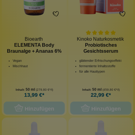
Bioearth
Kinoko Naturkosmetik
ELEMENTA Body
Probiotisches
Braunalge + Ananas 6%
Gesichtsserum
Vegan
glättender Erfrischungseffekt
Mischhaut
fermentierte Inhaltsstoffe
für alle Hauttypen
50 ml
50 ml
Inhalt:
(279,80 €*/l)
Inhalt:
(459,80 €*/l)
13,99 €*
22,99 €*
Hinzufügen
Hinzufügen