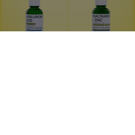
La Saponaria
La Saponaria
Pure Active
Pure Active Niacinamide +
Hyaluronsäure
Zinc 13 %
für mehr Spannkraft
gegen große Poren
gegen Falten
bei Pickeln
Feuchtigkeitsbooster
gegen Glanz
30 ml
30 ml
Inhalt:
(399,67 €*/l)
Inhalt:
(399,67 €*/l)
11,99 €*
11,99 €*