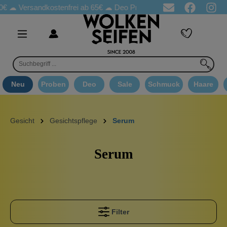
 ☁
Versandkostenfrei ab 65€
☁ Deo Proben in jeder Bestellung
☁
Neu
Proben
Deo
Sale
Schmuck
Haare
Gesicht
Gesichtspflege
Serum
Serum
Filter