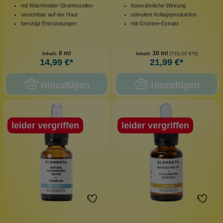
mit Wachholder-Strammzellen
botoxähnliche Wirkung
unsichtbar auf der Haut
stimuliert Kollageproduktion
beruhigt Entzündungen
mit Grüntee-Extrakt
8 ml
30 ml
Inhalt:
Inhalt:
(733,00 €*/l)
14,99 €*
21,99 €*
Hinzufügen
Hinzufügen
leider vergriffen
leider vergriffen