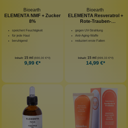
Bioearth
Bioearth
ELEMENTA NMF + Zucker
ELEMENTA Resveratrol +
8%
Rote-Trauben-
Stammzellen
speichert Feuchtigkeit
gegen UV-Strahlung
für jede Haut
Anti-Aging-Waffe
beruhigend
reduziert erste Falten
15 ml
15 ml
Inhalt:
(666,00 €*/l)
Inhalt:
(999,33 €*/l)
9,99 €*
14,99 €*