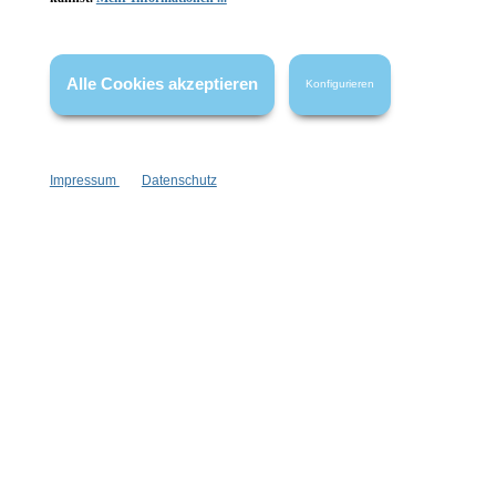
Newsletter abonnieren!
Alle Cookies akzeptieren
Konfigurieren
Impressum
Datenschutz
Informationen
Gesetzliche Informationen
Wissenswertes
FAQ
Vertrag widerrufen