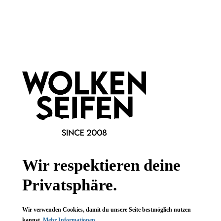
Face Roller Aventurin
Face Roller
Grün
Rosenquarz
bei Hautunreinheiten
für jede Haut
abschwellend
zur Entspannung
strahlender Teint
regt den Lymphfluss an
1 Stück
1 Stück
Inhalt:
Inhalt:
19,99 €*
19,99 €*
Hinzufügen
Hinzufügen
Wir respektieren deine
Privatsphäre.
Wir verwenden Cookies, damit du unsere Seite bestmöglich nutzen
kannst.
Mehr Informationen ...