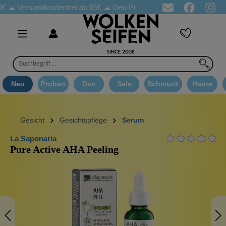
rsandkostenfrei ab 65€
☁ Deo Proben in jeder Bestellung
☁ Go
Neu
Proben
Deo
Sale
Schmuck
Haare
Gesicht
Gesichtspflege
Serum
La Saponaria
Pure Active AHA Peeling