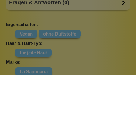
Fragen & Antworten (0)
Eigenschaften:
Vegan
ohne Duftstoffe
Haar & Haut-Typ:
für jede Haut
Marke:
La Saponaria
Material:
Glas
Dermaroller