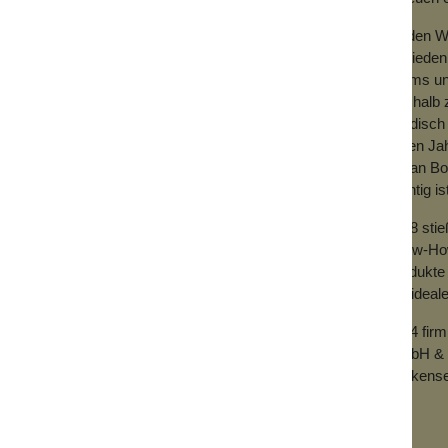
die Kugel zur Reinigung heraus nehmen.
Zu den We
t für deine Haut erzielen. Er hat außerdem
Zufrieden
hnlich einer Lymphdrainage ist. So fördert
Teams und
t zurück.
Deshalb z
ng, du kannst dich und dein Gesicht
händisch 
e meist dadurch entstehen, dass wir uns nur
vielen Ja
prich Mimikfalten entstehen.
mit an Bo
angeregt, dein Blick wird sofort frischer
wichtig is
er beobachten, dass auch dunkle
g anwendest, denn durch die bessere
2018 sti
t mehr durch.
Know-How 
Produkte 
rkeit. Faceroller aus Steinen dieser Art
der ideal
glich in der traditionellen chinesischen
angewendet.
2024 fir
GmbH & 
mphe wieder in Fluss kommt. Geschwollene
Wolkense
er das, was sie soll: abgestorbene Zellen,
btransportieren. Die Gesichtskonturen