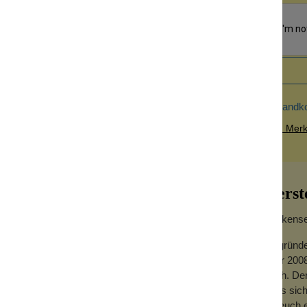
Versandk
Zum Merkz
Herst
Wolkensei
Gegründe
Jahr 2008
hoch. Der
arz-Kugel
dass sich
 Rosenquartzkugel ist in einen Aluminium-
für euch