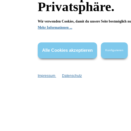
Privatsphäre.
Maße:
Länge: 7 cm
Breite unten: 2.5 cm
Wir verwenden Cookies, damit du unsere Seite bestmöglich n
Mehr Informationen ...
Breite oben (Kugel mit Alufitment): 1 cm
Gewicht: ca 15 g
Alle Cookies akzeptieren
Konfigurieren
Merkmale
Impressum
Datenschutz
Eigenschaften:
Vegan
anti-aging
beruhigend
Haar & Haut-Typ:
für jede Haut
Marke:
Wolkenseifen